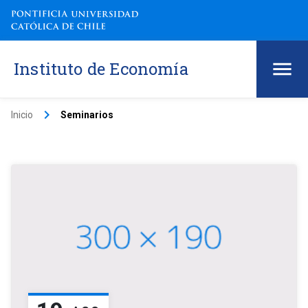
Instituto de Economía
keyboard_arrow_right
Inicio
Seminarios