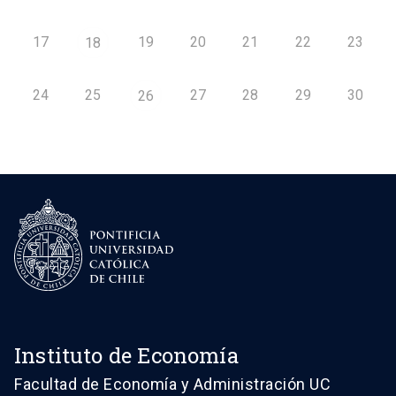
17
19
20
21
22
23
18
24
25
27
28
29
30
26
Instituto de Economía
Facultad de Economía y Administración UC