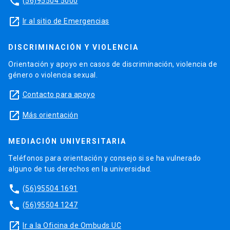
phone
(56)95504 5000
launch
Ir al sitio de Emergencias
DISCRIMINACIÓN Y VIOLENCIA
Orientación y apoyo en casos de discriminación, violencia de
género o violencia sexual.
launch
Contacto para apoyo
launch
Más orientación
MEDIACIÓN UNIVERSITARIA
Teléfonos para orientación y consejo si se ha vulnerado
alguno de tus derechos en la universidad.
phone
(56)95504 1691
phone
(56)95504 1247
launch
Ir a la Oficina de Ombuds UC