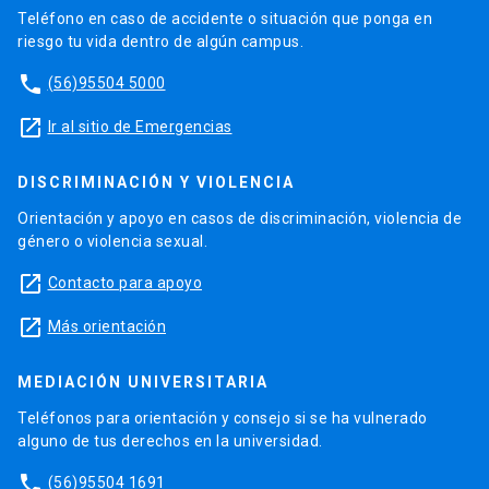
Teléfono en caso de accidente o situación que ponga en
riesgo tu vida dentro de algún campus.
phone
(56)95504 5000
launch
Ir al sitio de Emergencias
DISCRIMINACIÓN Y VIOLENCIA
Orientación y apoyo en casos de discriminación, violencia de
género o violencia sexual.
launch
Contacto para apoyo
launch
Más orientación
MEDIACIÓN UNIVERSITARIA
Teléfonos para orientación y consejo si se ha vulnerado
alguno de tus derechos en la universidad.
phone
(56)95504 1691