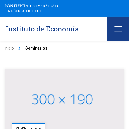
Instituto de Economía
keyboard_arrow_right
Inicio
Seminarios