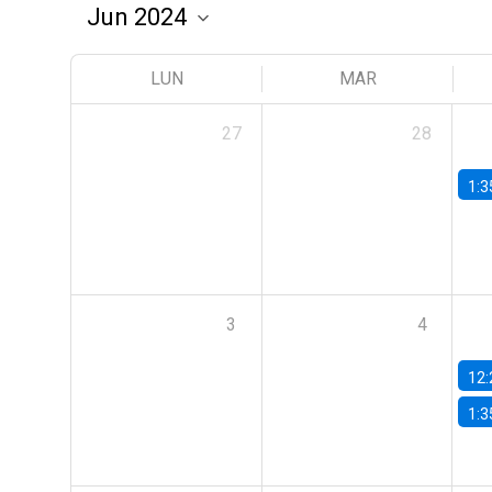
LUN
MAR
27
28
1:3
3
4
12:
1:3