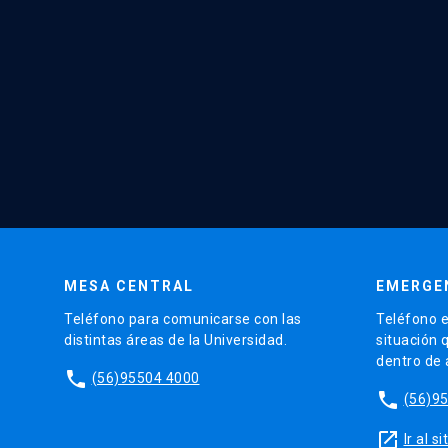
MESA CENTRAL
EMERGE
Teléfono para comunicarse con las
Teléfono e
distintas áreas de la Universidad.
situación 
dentro de
phone
(56)95504 4000
phone
(56)9
launch
Ir al 