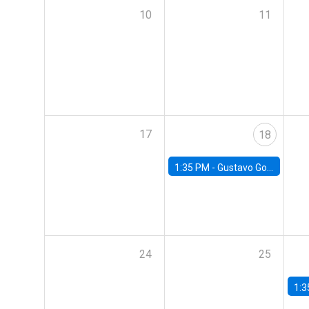
10
11
17
18
1:35 PM -
Gustavo González, Banco Central de Chile
24
25
1:3