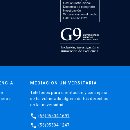
ENCIA
MEDIACIÓN UNIVERSITARIA
de
Teléfonos para orientación y consejo si
énero o
se ha vulnerado alguno de tus derechos
en la universidad.
phone
(56)95504 1691
phone
(56)95504 1247