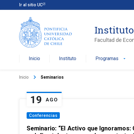
Ir al sitio UC
Institut
Facultad de Eco
Inicio
Instituto
Programas
arrow_drop_down
keyboard_arrow_right
Inicio
Seminarios
19
AGO
Conferencias
Seminario: “El Activo que Ignoramos: