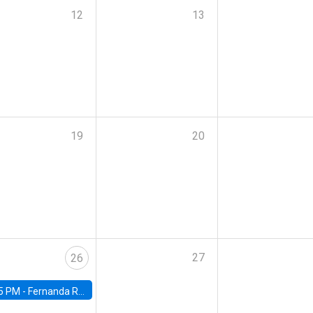
12
13
19
20
27
26
5 PM -
Fernanda Rojas Ampuero, University of Wisconsin-Madison