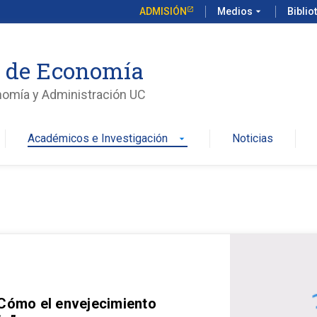
ADMISIÓN
Medios
arrow_drop_down
Biblio
o de Economía
nomía y Administración UC
Académicos e Investigación
Noticias
arrow_drop_down
 Cómo el envejecimiento