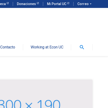
teca
Donaciones
Mi Portal UC
Correo
arrow_drop_down
search
Contacto
Working at Econ UC