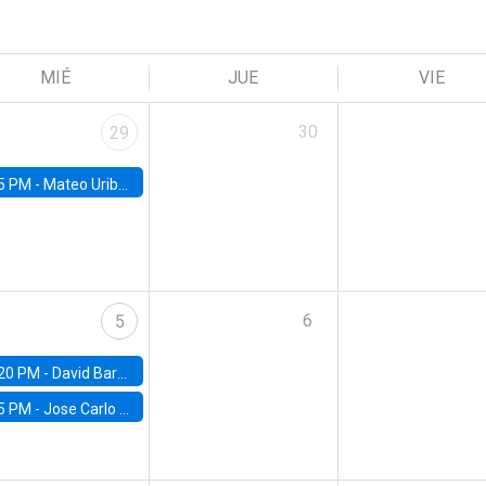
MIÉ
JUE
VIE
30
29
5 PM -
Mateo Uribe-Castro, Universidad de los Andes (Colombia)
6
5
20 PM -
David Bardey, Universidad de los Andes - CEDE
5 PM -
Jose Carlo Bermudez, UC (ME) & World Bank