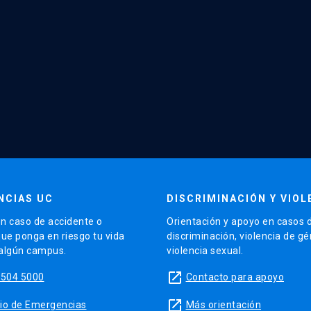
NCIAS UC
DISCRIMINACIÓN Y VIOL
n caso de accidente o
Orientación y apoyo en casos 
que ponga en riesgo tu vida
discriminación, violencia de g
 algún campus.
violencia sexual.
launch
5504 5000
Contacto para apoyo
launch
sitio de Emergencias
Más orientación