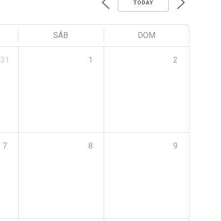
TODAY
SÁB
DOM
31
1
2
7
8
9