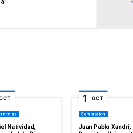
ia”
1
OCT
OCT
erencias
Seminarios
el Natividad,
Juan Pablo Xandri,