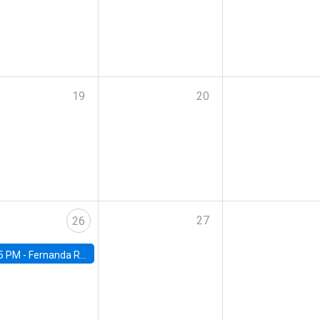
19
20
27
26
5 PM -
Fernanda Rojas Ampuero, University of Wisconsin-Madison