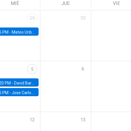
MIÉ
JUE
VIE
30
29
5 PM -
Mateo Uribe-Castro, Universidad de los Andes (Colombia)
6
5
20 PM -
David Bardey, Universidad de los Andes - CEDE
5 PM -
Jose Carlo Bermudez, UC (ME) & World Bank
12
13