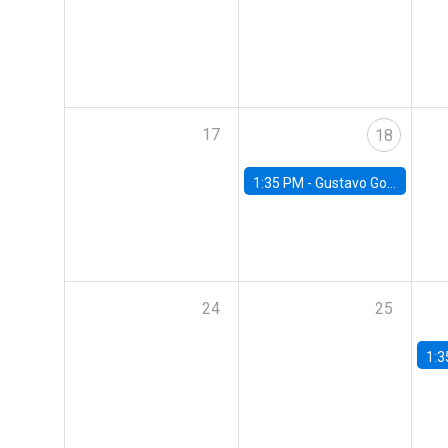
17
18
1:35 PM -
Gustavo González, Banco Central de Chile
24
25
1:3