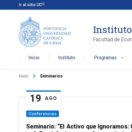
Ir al sitio UC
Institut
Facultad de Eco
Inicio
Instituto
Programas
arrow_drop_down
keyboard_arrow_right
Inicio
Seminarios
19
AGO
Conferencias
Seminario: “El Activo que Ignoramos: