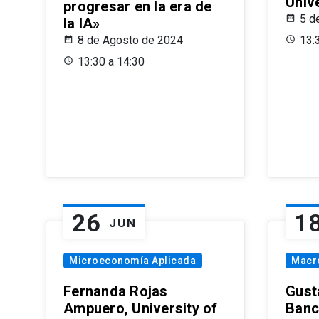
Univ
progresar en la era de
5 d
la IA»
8 de Agosto de 2024
13:
13:30 a 14:30
26
1
JUN
Microeconomía Aplicada
Macr
Fernanda Rojas
Gust
Ampuero, University of
Banc