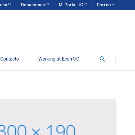
teca
Donaciones
Mi Portal UC
Correo
arrow_drop_down
search
Contacto
Working at Econ UC