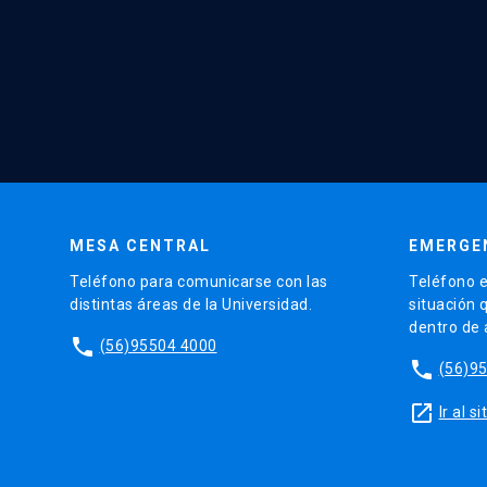
MESA CENTRAL
EMERGE
Teléfono para comunicarse con las
Teléfono e
distintas áreas de la Universidad.
situación 
dentro de
phone
(56)95504 4000
phone
(56)9
launch
Ir al 