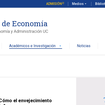
ADMISIÓN
Medios
arrow_drop_down
Biblio
o de Economía
nomía y Administración UC
Académicos e Investigación
Noticias
arrow_drop_down
 Cómo el envejecimiento