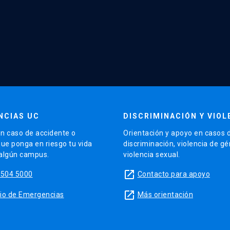
NCIAS UC
DISCRIMINACIÓN Y VIOL
n caso de accidente o
Orientación y apoyo en casos 
que ponga en riesgo tu vida
discriminación, violencia de g
 algún campus.
violencia sexual.
launch
5504 5000
Contacto para apoyo
launch
sitio de Emergencias
Más orientación