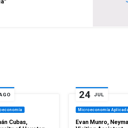
ia”
24
AGO
JUL
oeconomía
Microeconomía Aplicad
án Cubas,
Evan Munro, Neym