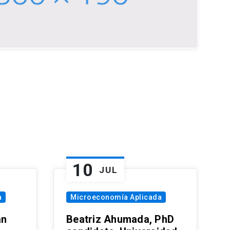
10
JUL
a
Microeconomía Aplicada
an
Beatriz Ahumada, PhD