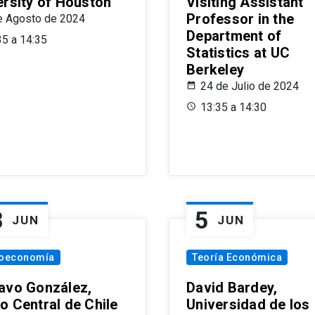
ersity of Houston
Visiting Assistant
Professor in the
e Agosto de 2024
Department of
35 a 14:35
Statistics at UC
Berkeley
24 de Julio de 2024
13:35 a 14:30
8
5
JUN
JUN
oeconomía
Teoría Económica
avo González,
David Bardey,
o Central de Chile
Universidad de los