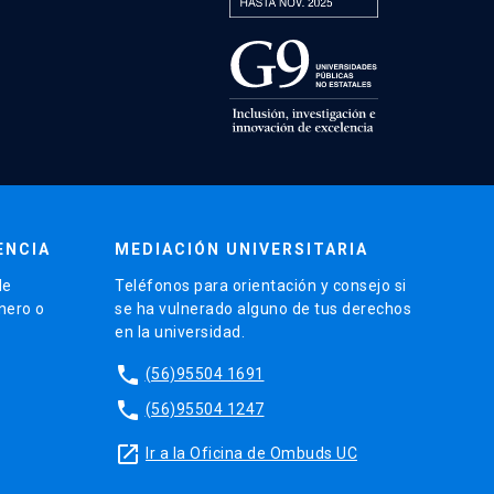
ENCIA
MEDIACIÓN UNIVERSITARIA
de
Teléfonos para orientación y consejo si
énero o
se ha vulnerado alguno de tus derechos
en la universidad.
phone
(56)95504 1691
phone
(56)95504 1247
launch
Ir a la Oficina de Ombuds UC