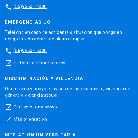
phone
(56)95504 4000
EMERGENCIAS UC
Teléfono en caso de accidente o situación que ponga en
riesgo tu vida dentro de algún campus.
phone
(56)95504 5000
launch
Ir al sitio de Emergencias
DISCRIMINACIÓN Y VIOLENCIA
Orientación y apoyo en casos de discriminación, violencia de
género o violencia sexual.
launch
Contacto para apoyo
launch
Más orientación
MEDIACIÓN UNIVERSITARIA