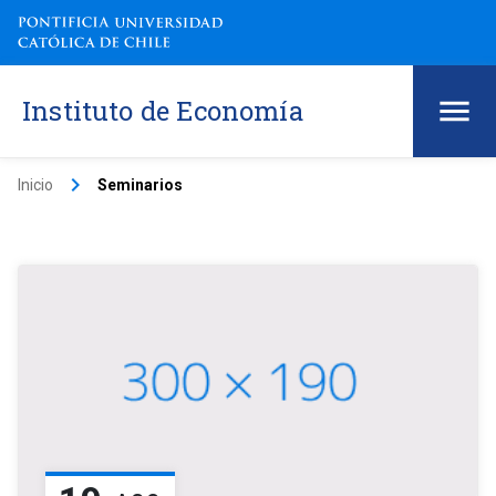
Instituto de Economía
keyboard_arrow_right
Inicio
Seminarios