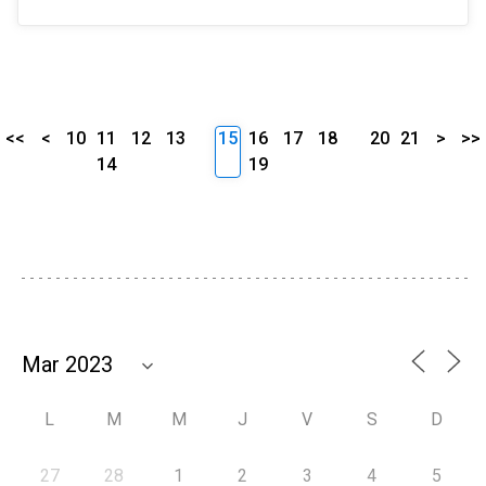
<<
<
10
11
12
13
15
16
17
18
20
21
>
>>
14
19
L
M
M
J
V
S
D
27
28
1
2
3
4
5