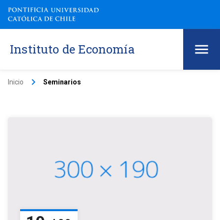
Instituto de Economía
keyboard_arrow_right
Inicio
Seminarios