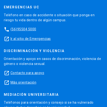
EMERGENCIAS UC
Teléfono en caso de accidente o situación que ponga en
riesgo tu vida dentro de algún campus.
phone
(56)95504 5000
launch
Ir al sitio de Emergencias
DISCRIMINACIÓN Y VIOLENCIA
Orientación y apoyo en casos de discriminación, violencia de
género o violencia sexual.
launch
Contacto para apoyo
launch
Más orientación
MEDIACIÓN UNIVERSITARIA
Teléfonos para orientación y consejo si se ha vulnerado