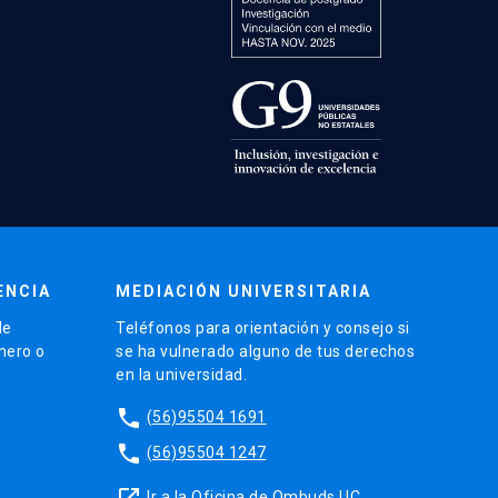
ENCIA
MEDIACIÓN UNIVERSITARIA
de
Teléfonos para orientación y consejo si
énero o
se ha vulnerado alguno de tus derechos
en la universidad.
phone
(56)95504 1691
phone
(56)95504 1247
launch
Ir a la Oficina de Ombuds UC