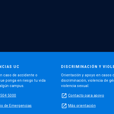
NCIAS UC
DISCRIMINACIÓN Y VIOL
n caso de accidente o
Orientación y apoyo en casos 
que ponga en riesgo tu vida
discriminación, violencia de g
 algún campus.
violencia sexual.
launch
5504 5000
Contacto para apoyo
launch
sitio de Emergencias
Más orientación