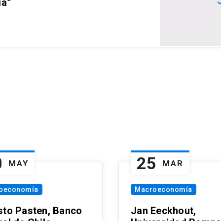
ia”
0
25
MAY
MAR
oeconomía
Macroeconomía
sto Pasten, Banco
Jan Eeckhout,