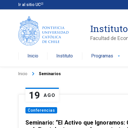
Ir al sitio UC
Institut
Facultad de Eco
Inicio
Instituto
Programas
arrow_drop_down
keyboard_arrow_right
Inicio
Seminarios
19
AGO
Conferencias
Seminario: “El Activo que Ignoramos: