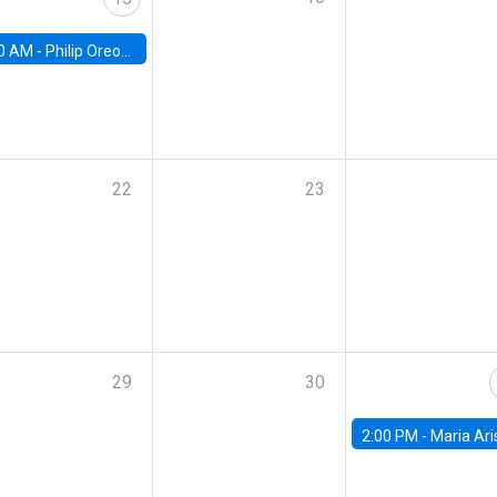
0 AM -
Philip Oreopolous, University of Toronto
22
23
29
30
2:00 PM -
Maria Aristizabal-Ramirez, FED