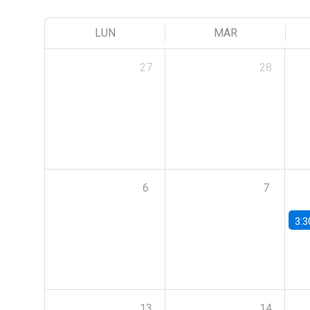
LUN
MAR
27
28
6
7
3:3
13
14