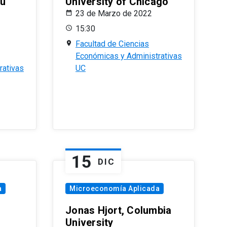
eu
University of Chicago
23 de Marzo de 2022
15:30
Facultad de Ciencias
Económicas y Administrativas
rativas
UC
15
DIC
a
Microeconomía Aplicada
Jonas Hjort, Columbia
University