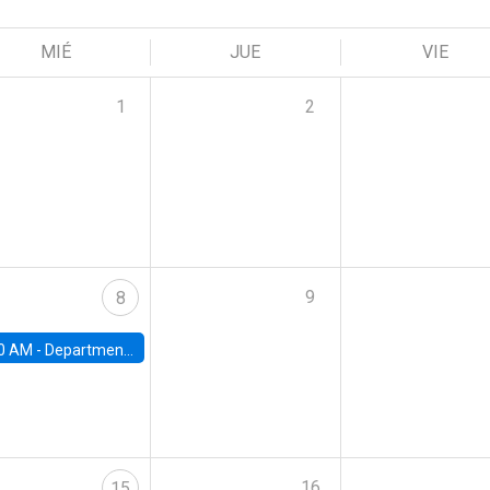
MIÉ
JUE
VIE
1
2
9
8
0 AM -
Department Seminar: James Robinson
16
15