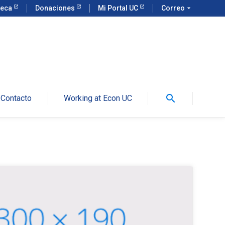
teca
Donaciones
Mi Portal UC
Correo
arrow_drop_down
search
Contacto
Working at Econ UC