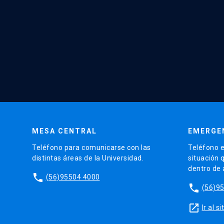
MESA CENTRAL
EMERGE
Teléfono para comunicarse con las
Teléfono e
distintas áreas de la Universidad.
situación 
dentro de
phone
(56)95504 4000
phone
(56)9
launch
Ir al 