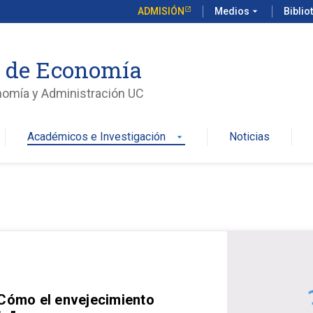
ADMISIÓN
Medios
arrow_drop_down
Biblio
o de Economía
nomía y Administración UC
Académicos e Investigación
Noticias
arrow_drop_down
 Cómo el envejecimiento