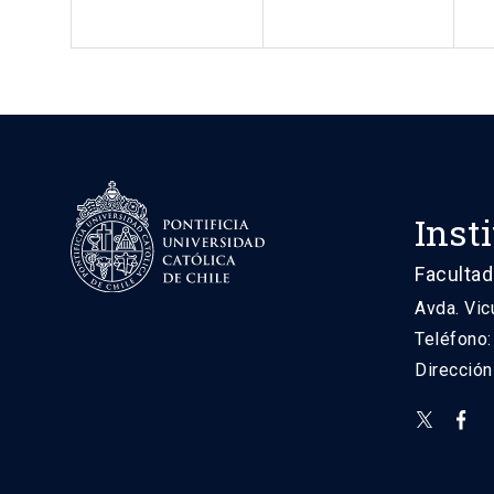
Inst
Facultad
Avda. Vic
Teléfono
Direcció