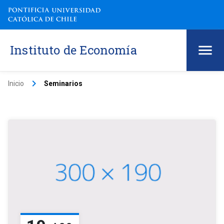
Instituto de Economía
keyboard_arrow_right
Inicio
Seminarios