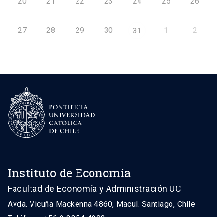
20
21
22
23
24
25
26
27
28
29
30
1
2
31
Instituto de Economía
Facultad de Economía y Administración UC
Avda. Vicuña Mackenna 4860, Macul. Santiago, Chile