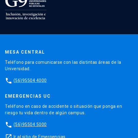
MESA CENTRAL
Teléfono para comunicarse con las distintas áreas de la
Universidad.
phone
(56)95504 4000
EMERGENCIAS UC
Teléfono en caso de accidente o situación que ponga en
riesgo tu vida dentro de algún campus.
phone
(56)95504 5000
launch
Ir al sitio de Emergencias