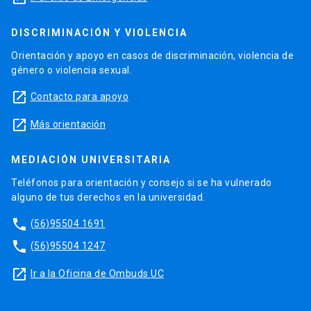
DISCRIMINACIÓN Y VIOLENCIA
Orientación y apoyo en casos de discriminación, violencia de
género o violencia sexual.
launch
Contacto para apoyo
launch
Más orientación
MEDIACIÓN UNIVERSITARIA
Teléfonos para orientación y consejo si se ha vulnerado
alguno de tus derechos en la universidad.
phone
(56)95504 1691
phone
(56)95504 1247
launch
Ir a la Oficina de Ombuds UC