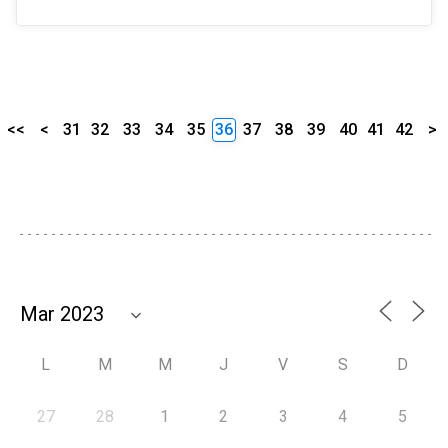
<<
<
31
32
33
34
35
36
37
38
39
40
41
42
>
L
M
M
J
V
S
D
27
28
1
2
3
4
5