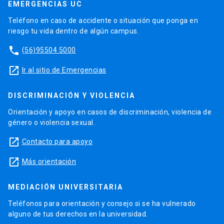
EMERGENCIAS UC
Teléfono en caso de accidente o situación que ponga en
riesgo tu vida dentro de algún campus.
phone
(56)95504 5000
launch
Ir al sitio de Emergencias
DISCRIMINACIÓN Y VIOLENCIA
Orientación y apoyo en casos de discriminación, violencia de
género o violencia sexual.
launch
Contacto para apoyo
launch
Más orientación
MEDIACIÓN UNIVERSITARIA
Teléfonos para orientación y consejo si se ha vulnerado
alguno de tus derechos en la universidad.