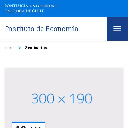
Instituto de Economía
keyboard_arrow_right
Inicio
Seminarios