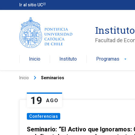
Ir al sitio UC
Institut
Facultad de Eco
Inicio
Instituto
Programas
arrow_drop_down
keyboard_arrow_right
Inicio
Seminarios
19
AGO
Conferencias
Seminario: “El Activo que Ignoramos: