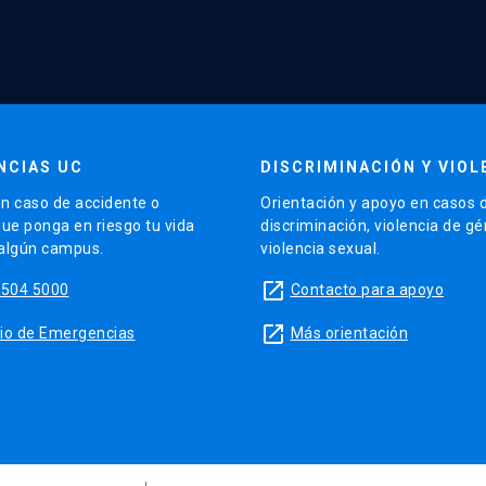
NCIAS UC
DISCRIMINACIÓN Y VIOL
n caso de accidente o
Orientación y apoyo en casos 
que ponga en riesgo tu vida
discriminación, violencia de g
 algún campus.
violencia sexual.
launch
5504 5000
Contacto para apoyo
launch
sitio de Emergencias
Más orientación