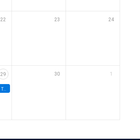
22
23
24
30
1
29
onomía UC