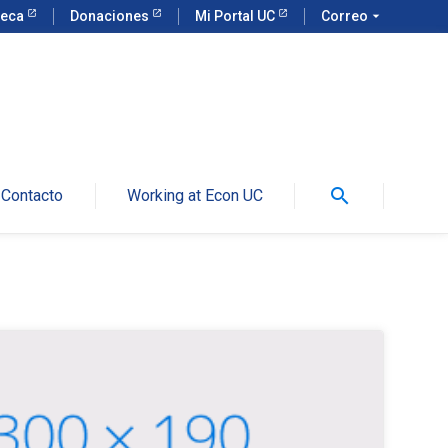
teca
Donaciones
Mi Portal UC
Correo
arrow_drop_down
search
Contacto
Working at Econ UC