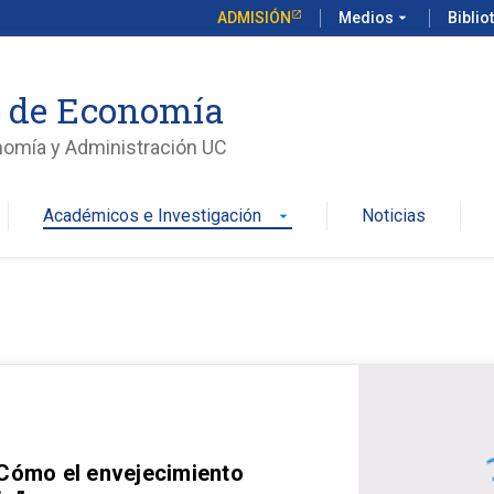
ADMISIÓN
Medios
arrow_drop_down
Biblio
o de Economía
nomía y Administración UC
Académicos e Investigación
Noticias
arrow_drop_down
 Cómo el envejecimiento