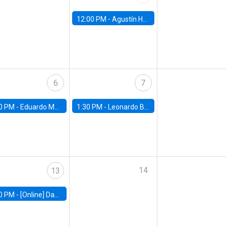
12:00 PM -
Agustín Hurtado, University of Maryland
6
7
0 PM -
Eduardo Montero, University of Chicago
1:30 PM -
Leonardo Basso, Universidad de Chile
14
13
0 PM -
[Online] Dan Zeltzer, The Eitan Berglas School of Economics, Tel Aviv University