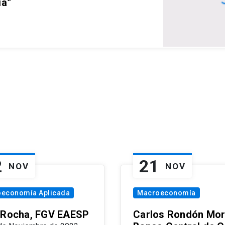
ia”
2
21
NOV
NOV
oeconomía Aplicada
Macroeconomía
 Rocha, FGV EAESP
Carlos Rondón Mor