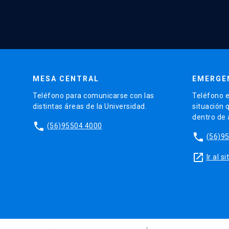
MESA CENTRAL
EMERGE
Teléfono para comunicarse con las
Teléfono e
distintas áreas de la Universidad.
situación 
dentro de
phone
(56)95504 4000
phone
(56)9
launch
Ir al 