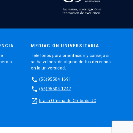
ENCIA
MEDIACIÓN UNIVERSITARIA
de
Teléfonos para orientación y consejo si
énero o
se ha vulnerado alguno de tus derechos
en la universidad.
phone
(56)95504 1691
phone
(56)95504 1247
launch
Ir a la Oficina de Ombuds UC