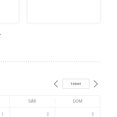
>
TODAY
SÁB
DOM
1
2
3