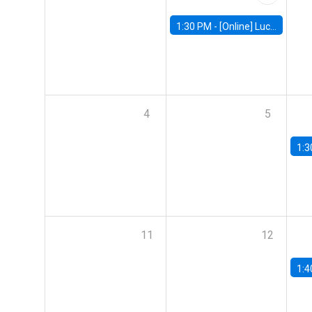
1:30 PM -
[Online] Luciana Juvenal, International Monetary Fund (IMF)
4
5
1:3
11
12
1:4