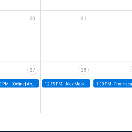
20
21
27
28
0 PM -
[Online] Ana Tur Prats, UC Merced
12:15 PM -
Alex Mackay, Harvard Business School
1:30 PM -
Francisca Torrealba, estudiante de Doctorado en Ec