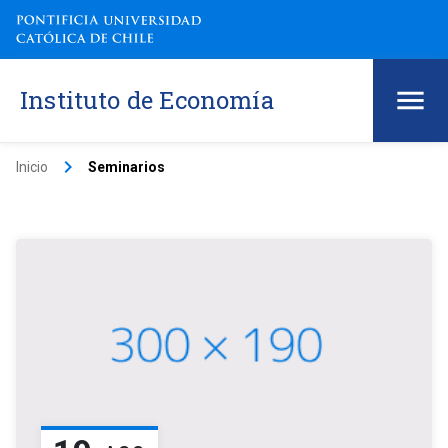
Instituto de Economía
keyboard_arrow_right
Inicio
Seminarios