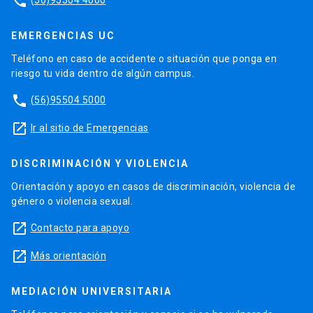
phone
EMERGENCIAS UC
Teléfono en caso de accidente o situación que ponga en
riesgo tu vida dentro de algún campus.
phone
(56)95504 5000
launch
Ir al sitio de Emergencias
DISCRIMINACIÓN Y VIOLENCIA
Orientación y apoyo en casos de discriminación, violencia de
género o violencia sexual.
launch
Contacto para apoyo
launch
Más orientación
MEDIACIÓN UNIVERSITARIA