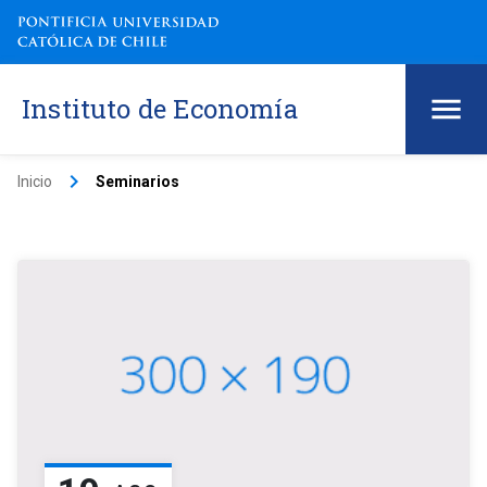
Instituto de Economía
keyboard_arrow_right
Inicio
Seminarios