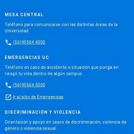
MESA CENTRAL
Teléfono para comunicarse con las distintas áreas de la
Universidad.
phone
(56)95504 4000
EMERGENCIAS UC
Teléfono en caso de accidente o situación que ponga en
riesgo tu vida dentro de algún campus.
phone
(56)95504 5000
launch
Ir al sitio de Emergencias
DISCRIMINACIÓN Y VIOLENCIA
Orientación y apoyo en casos de discriminación, violencia de
género o violencia sexual.