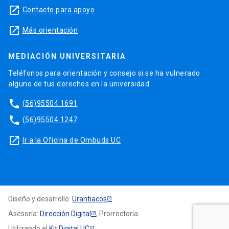
launch
Contacto para apoyo
launch
Más orientación
MEDIACIÓN UNIVERSITARIA
Teléfonos para orientación y consejo si se ha vulnerado
alguno de tus derechos en la universidad.
phone
(56)95504 1691
phone
(56)95504 1247
launch
Ir a la Oficina de Ombuds UC
Diseño y desarrollo:
Urantiacos
Asesoría:
Dirección Digital
, Prorrectoría
Utilizando el
Kit Digital UC