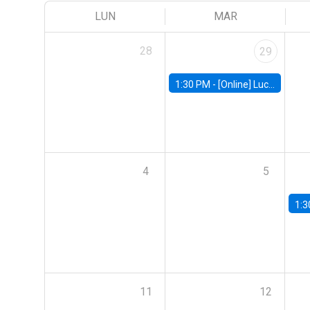
LUN
MAR
28
29
1:30 PM -
[Online] Luciana Juvenal, International Monetary Fund (IMF)
4
5
1:3
11
12