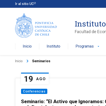
Ir al sitio UC
Institut
Facultad de Eco
Inicio
Instituto
Programas
arrow_drop_down
keyboard_arrow_right
Inicio
Seminarios
19
AGO
Conferencias
Seminario: “El Activo que Ignoramos: