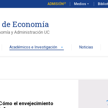
ADMISIÓN
Medios
arrow_drop_down
Biblio
o de Economía
nomía y Administración UC
Académicos e Investigación
Noticias
arrow_drop_down
 Cómo el envejecimiento