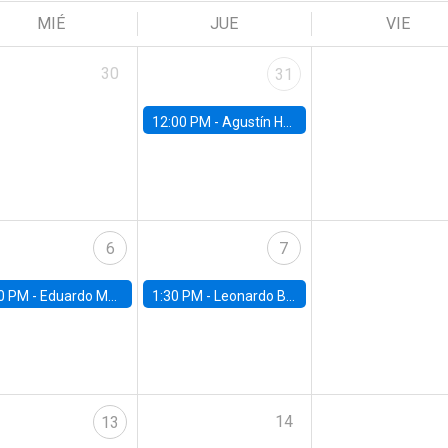
MIÉ
JUE
VIE
30
31
12:00 PM -
Agustín Hurtado, University of Maryland
6
7
0 PM -
Eduardo Montero, University of Chicago
1:30 PM -
Leonardo Basso, Universidad de Chile
14
13