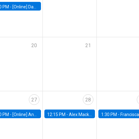
0 PM -
[Online] Dan Zeltzer, The Eitan Berglas School of Economics, Tel Aviv University
20
21
27
28
0 PM -
[Online] Ana Tur Prats, UC Merced
12:15 PM -
Alex Mackay, Harvard Business School
1:30 PM -
Francisca Torrealba, estudiante de Doctorado en Ec