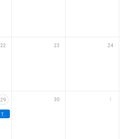
22
23
24
30
1
29
onomía UC