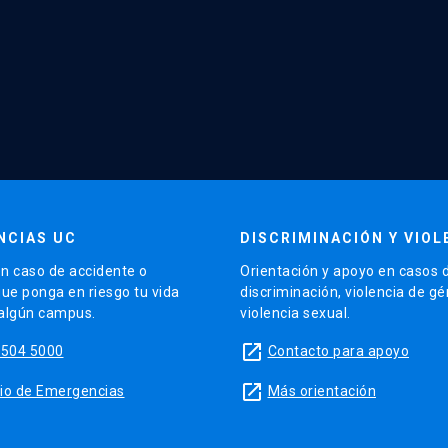
NCIAS UC
DISCRIMINACIÓN Y VIOL
n caso de accidente o
Orientación y apoyo en casos 
que ponga en riesgo tu vida
discriminación, violencia de g
 algún campus.
violencia sexual.
launch
5504 5000
Contacto para apoyo
launch
sitio de Emergencias
Más orientación