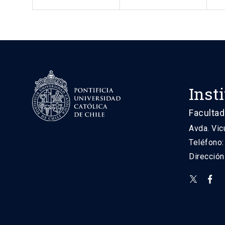
Inst
Facultad
Avda. Vic
Teléfono
Direcció