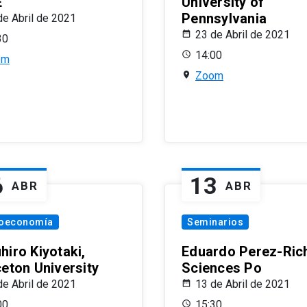
E
University of
Pennsylvania
de Abril de 2021
23 de Abril de 2021
30
14:00
om
Zoom
6
13
ABR
ABR
oeconomía
Seminarios
hiro Kiyotaki,
Eduardo Perez-Rich
ceton University
Sciences Po
de Abril de 2021
13 de Abril de 2021
00
15:30