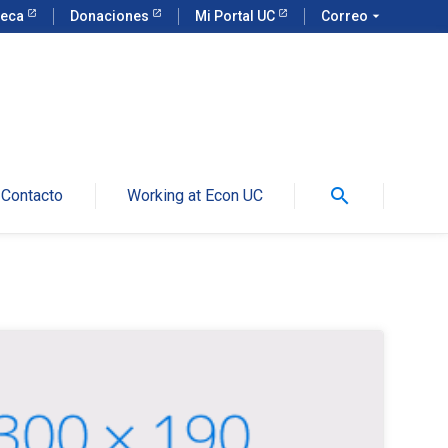
teca
Donaciones
Mi Portal UC
Correo
arrow_drop_down
search
Contacto
Working at Econ UC