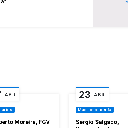
ia”
7
23
ABR
ABR
narios
Macroeconomía
erto Moreira, FGV
Sergio Salgado,