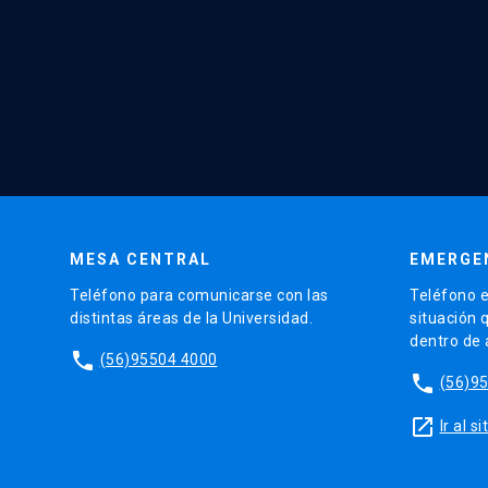
MESA CENTRAL
EMERGE
Teléfono para comunicarse con las
Teléfono e
distintas áreas de la Universidad.
situación 
dentro de
phone
(56)95504 4000
phone
(56)9
launch
Ir al 