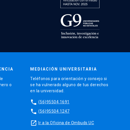
ENCIA
MEDIACIÓN UNIVERSITARIA
de
Teléfonos para orientación y consejo si
énero o
se ha vulnerado alguno de tus derechos
en la universidad.
phone
(56)95504 1691
phone
(56)95504 1247
launch
Ir a la Oficina de Ombuds UC