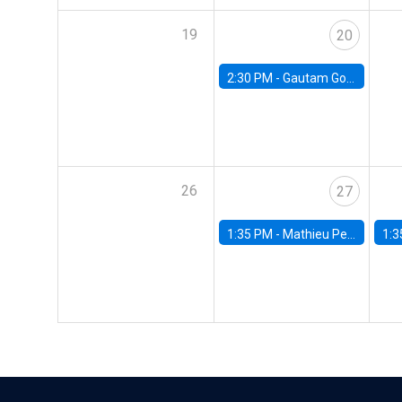
19
20
2:30 PM -
Gautam Gowrisankaran, Columbia University
26
27
1:35 PM -
Mathieu Pedemonte, IDB
1:3