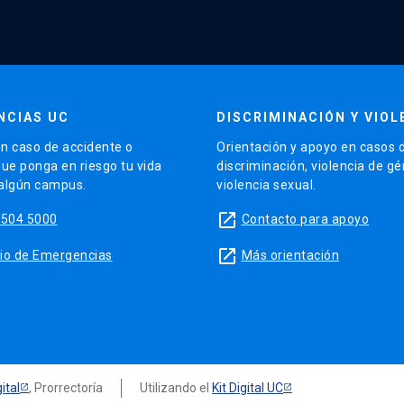
NCIAS UC
DISCRIMINACIÓN Y VIOL
n caso de accidente o
Orientación y apoyo en casos 
que ponga en riesgo tu vida
discriminación, violencia de g
 algún campus.
violencia sexual.
launch
5504 5000
Contacto para apoyo
launch
sitio de Emergencias
Más orientación
ital
, Prorrectoría
Utilizando el
Kit Digital UC