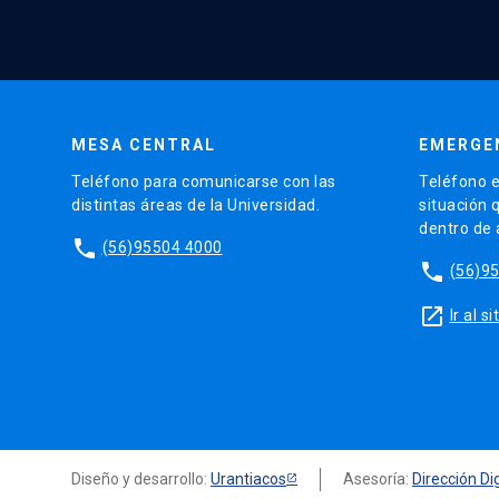
MESA CENTRAL
EMERGE
Teléfono para comunicarse con las
Teléfono e
distintas áreas de la Universidad.
situación 
dentro de
phone
(56)95504 4000
phone
(56)9
launch
Ir al 
Diseño y desarrollo:
Urantiacos
Asesoría:
Dirección Dig