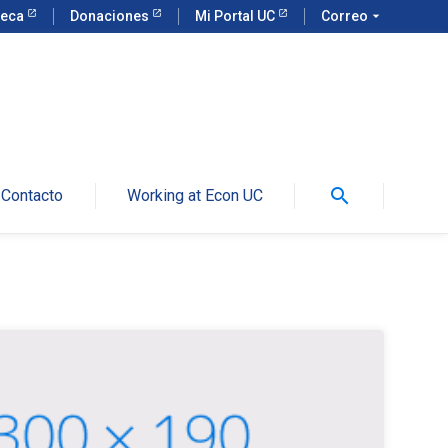
teca
Donaciones
Mi Portal UC
Correo
arrow_drop_down
search
Contacto
Working at Econ UC