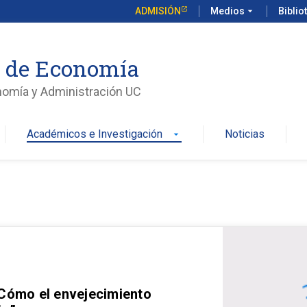
ADMISIÓN
Medios
arrow_drop_down
Biblio
o de Economía
nomía y Administración UC
Académicos e Investigación
Noticias
arrow_drop_down
 Cómo el envejecimiento