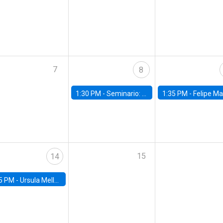
7
8
1:30 PM -
Seminario: “Recuperando la humanidad para progresar en la era de la IA»
1:35 PM -
Felipe Martínez, alumno Doctorado en Ec
15
14
5 PM -
Ursula Mello, Insper - Institute of Education and Research