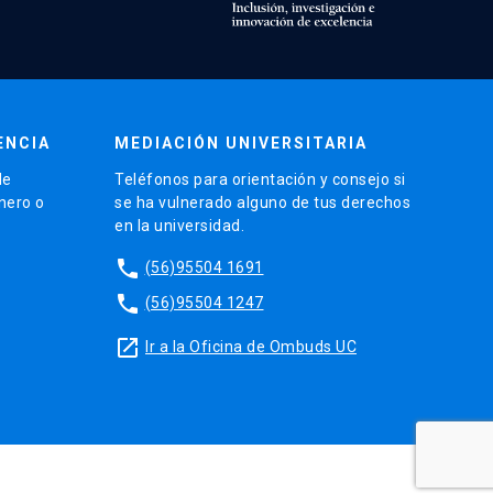
ENCIA
MEDIACIÓN UNIVERSITARIA
de
Teléfonos para orientación y consejo si
énero o
se ha vulnerado alguno de tus derechos
en la universidad.
phone
(56)95504 1691
phone
(56)95504 1247
launch
Ir a la Oficina de Ombuds UC