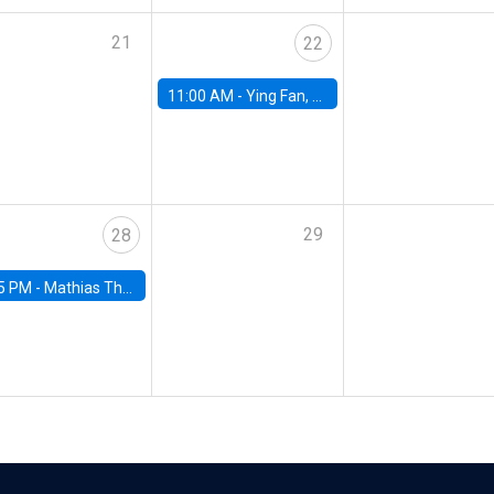
21
22
11:00 AM -
Ying Fan, University of Michigan
29
28
5 PM -
Mathias Thoenig, University of Lausanne