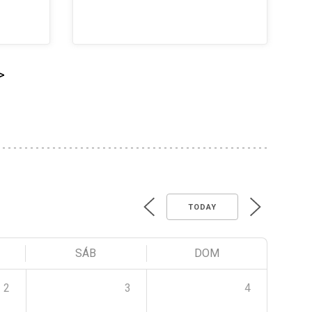
>
TODAY
SÁB
DOM
2
3
4