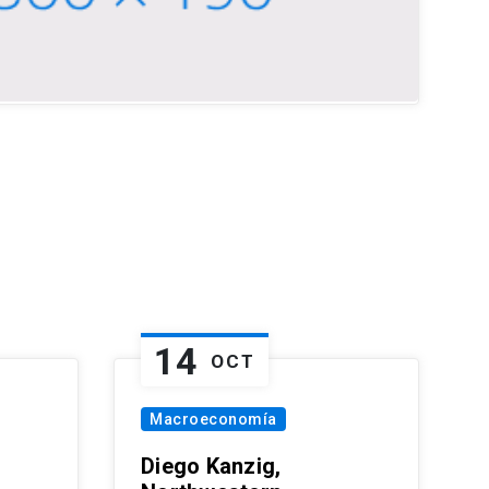
14
OCT
Macroeconomía
Diego Kanzig,