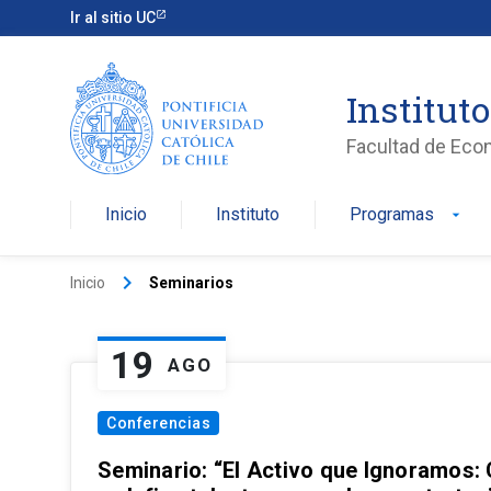
Ir al sitio UC
Institut
Facultad de Eco
Inicio
Instituto
Programas
arrow_drop_down
keyboard_arrow_right
Inicio
Seminarios
19
AGO
Conferencias
Seminario: “El Activo que Ignoramos: