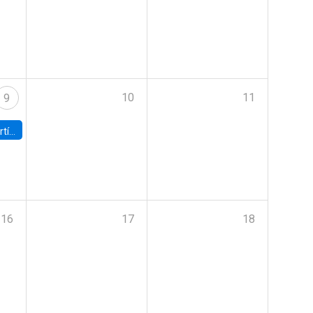
10
11
9
onomía UC
16
17
18