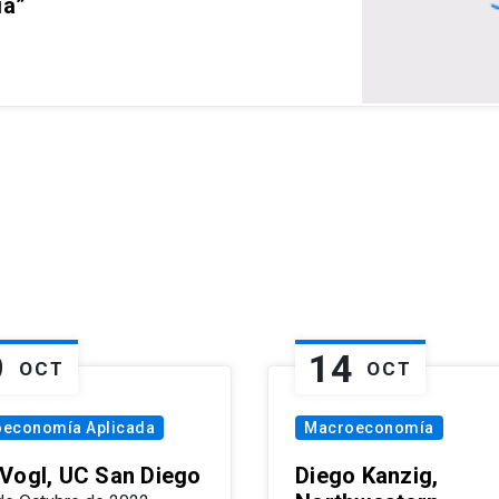
ia”
9
14
OCT
OCT
oeconomía Aplicada
Macroeconomía
Vogl, UC San Diego
Diego Kanzig,