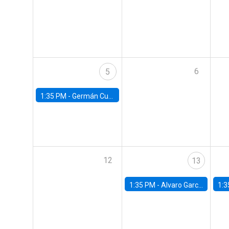
6
5
1:35 PM -
Germán Cubas, University of Houston
12
13
1:35 PM -
Alvaro Garcia-Marin, Universidad de Los Andes
1:3