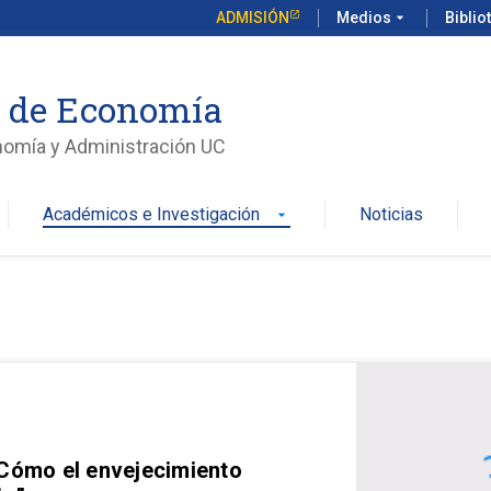
ADMISIÓN
Medios
arrow_drop_down
Biblio
o de Economía
nomía y Administración UC
Académicos e Investigación
Noticias
arrow_drop_down
 Cómo el envejecimiento