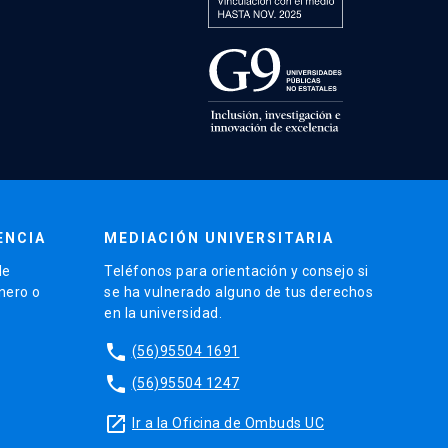
ENCIA
MEDIACIÓN UNIVERSITARIA
de
Teléfonos para orientación y consejo si
énero o
se ha vulnerado alguno de tus derechos
en la universidad.
phone
(56)95504 1691
phone
(56)95504 1247
launch
Ir a la Oficina de Ombuds UC