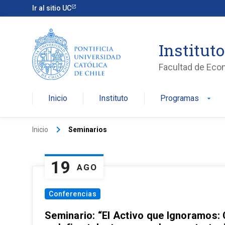
Ir al sitio UC
Institut
Facultad de Eco
Inicio
Instituto
Programas
arrow_drop_down
keyboard_arrow_right
Inicio
Seminarios
19
AGO
Conferencias
Seminario: “El Activo que Ignoramos: