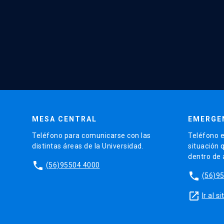
MESA CENTRAL
EMERGE
Teléfono para comunicarse con las
Teléfono e
distintas áreas de la Universidad.
situación 
dentro de
phone
(56)95504 4000
phone
(56)9
launch
Ir al 