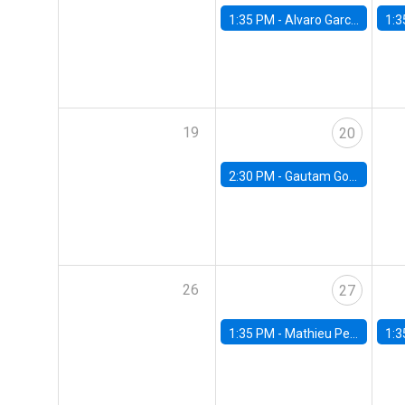
1:35 PM -
Alvaro Garcia-Marin, Universidad de Los Andes
1:3
19
20
2:30 PM -
Gautam Gowrisankaran, Columbia University
26
27
1:35 PM -
Mathieu Pedemonte, IDB
1:3