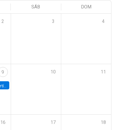
SÁB
DOM
2
3
4
10
11
9
onomía UC
16
17
18