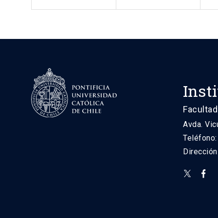
Inst
Facultad
Avda. Vic
Teléfono
Direcció