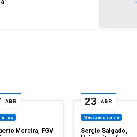
ia”
7
23
ABR
ABR
narios
Macroeconomía
erto Moreira, FGV
Sergio Salgado,