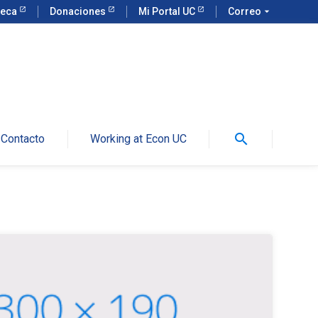
teca
Donaciones
Mi Portal UC
Correo
arrow_drop_down
search
Contacto
Working at Econ UC