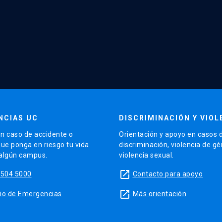
NCIAS UC
DISCRIMINACIÓN Y VIOL
n caso de accidente o
Orientación y apoyo en casos 
que ponga en riesgo tu vida
discriminación, violencia de g
 algún campus.
violencia sexual.
launch
5504 5000
Contacto para apoyo
launch
sitio de Emergencias
Más orientación