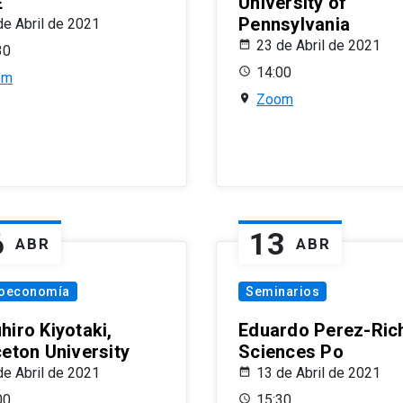
E
University of
Pennsylvania
de Abril de 2021
23 de Abril de 2021
30
14:00
om
Zoom
6
13
ABR
ABR
oeconomía
Seminarios
hiro Kiyotaki,
Eduardo Perez-Rich
ceton University
Sciences Po
de Abril de 2021
13 de Abril de 2021
00
15:30