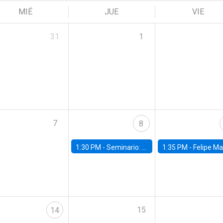
MIÉ
JUE
VIE
31
1
7
8
1:30 PM -
Seminario: “Recuperando la humanidad para progresar en la era de la IA»
1:35 PM -
Felipe Martínez, alumno Doctorado en Ec
15
14