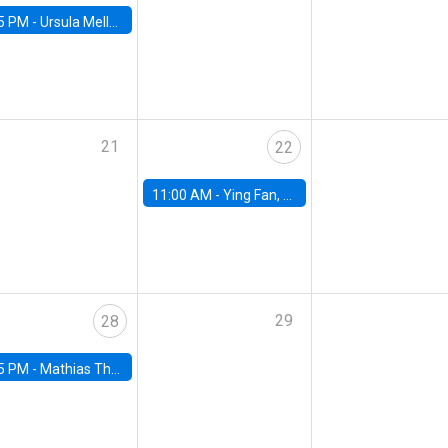
5 PM -
Ursula Mello, Insper - Institute of Education and Research
21
22
11:00 AM -
Ying Fan, University of Michigan
29
28
5 PM -
Mathias Thoenig, University of Lausanne