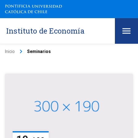
Instituto de Economía
keyboard_arrow_right
Inicio
Seminarios