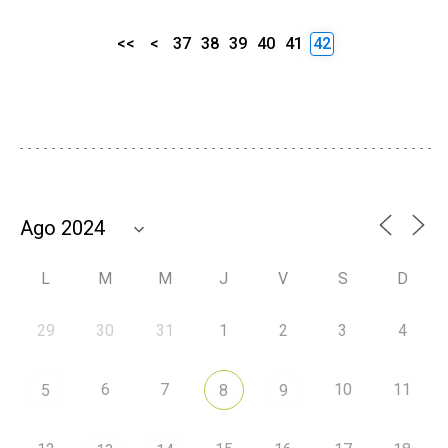
<<
<
37
38
39
40
41
42
L
M
M
J
V
S
D
29
30
31
1
2
3
4
6
7
10
11
5
8
9