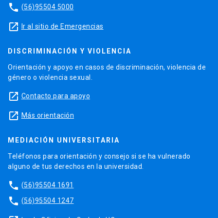
phone
(56)95504 5000
launch
Ir al sitio de Emergencias
DISCRIMINACIÓN Y VIOLENCIA
Orientación y apoyo en casos de discriminación, violencia de
género o violencia sexual.
launch
Contacto para apoyo
launch
Más orientación
MEDIACIÓN UNIVERSITARIA
Teléfonos para orientación y consejo si se ha vulnerado
alguno de tus derechos en la universidad.
phone
(56)95504 1691
phone
(56)95504 1247