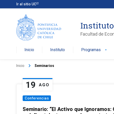
Ir al sitio UC
Institut
Facultad de Eco
Inicio
Instituto
Programas
arrow_drop_down
keyboard_arrow_right
Inicio
Seminarios
19
AGO
Conferencias
Seminario: “El Activo que Ignoramos: