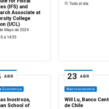
tute for Fiscal
Todo el dia.
ies (IFS) and
arch Associate at
ersity College
on (UCL)
de Mayo de 2024
35 a 14:35
4
23
ABR
ABR
ía Económica
Macroeconomía
las Inostroza,
Will Lu, Banco Cent
an School of
de Chile