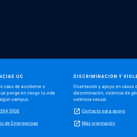
NCIAS UC
DISCRIMINACIÓN Y VIOL
n caso de accidente o
Orientación y apoyo en casos 
que ponga en riesgo tu vida
discriminación, violencia de g
 algún campus.
violencia sexual.
launch
5504 5000
Contacto para apoyo
launch
sitio de Emergencias
Más orientación