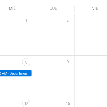
MIÉ
JUE
VIE
1
2
9
8
0 AM -
Department Seminar: James Robinson
16
15