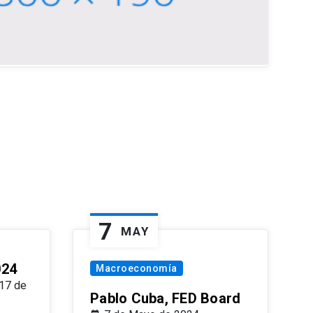
7
MAY
024
Macroeconomía
17 de
Pablo Cuba, FED Board