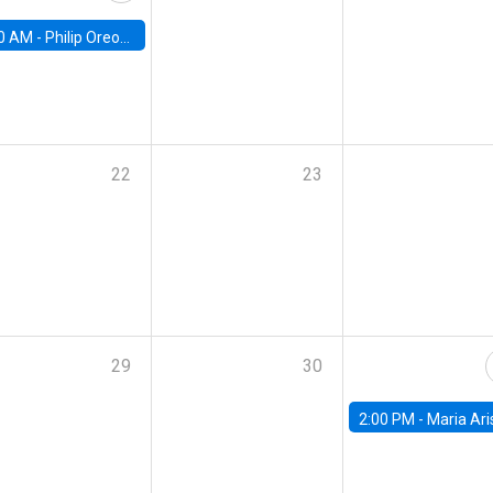
0 AM -
Philip Oreopolous, University of Toronto
22
23
29
30
2:00 PM -
Maria Aristizabal-Ramirez, FED