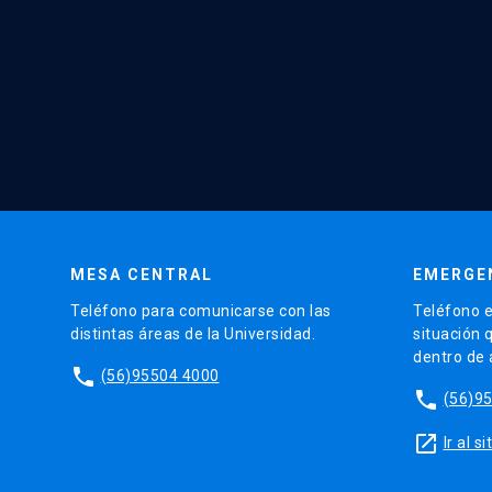
MESA CENTRAL
EMERGE
Teléfono para comunicarse con las
Teléfono e
distintas áreas de la Universidad.
situación 
dentro de
phone
(56)95504 4000
phone
(56)9
launch
Ir al 