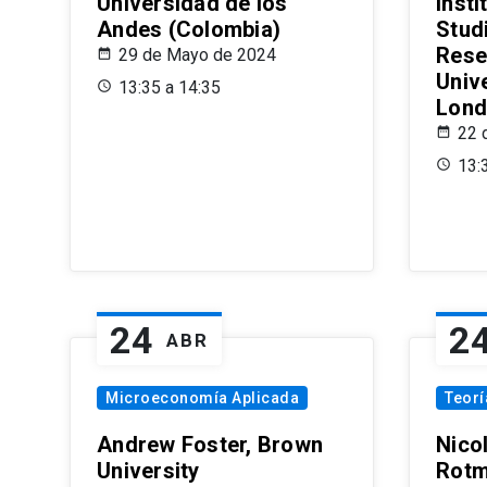
Universidad de los
Insti
Andes (Colombia)
Stud
Rese
29 de Mayo de 2024
Univ
13:35 a 14:35
Lond
22 
13:
24
2
ABR
Microeconomía Aplicada
Teor
Andrew Foster, Brown
Nico
University
Rotm