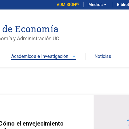
ADMISIÓN
Medios
arrow_drop_down
Biblio
o de Economía
nomía y Administración UC
Académicos e Investigación
Noticias
arrow_drop_down
 Cómo el envejecimiento