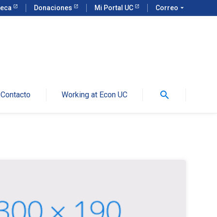
teca
Donaciones
Mi Portal UC
Correo
arrow_drop_down
search
Contacto
Working at Econ UC