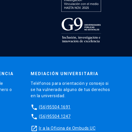
ENCIA
MEDIACIÓN UNIVERSITARIA
de
Teléfonos para orientación y consejo si
énero o
se ha vulnerado alguno de tus derechos
en la universidad.
phone
(56)95504 1691
phone
(56)95504 1247
launch
Ir a la Oficina de Ombuds UC