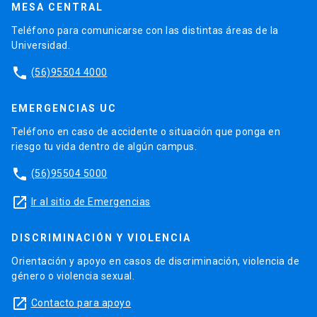
MESA CENTRAL
Teléfono para comunicarse con las distintas áreas de la
Universidad.
phone
(56)95504 4000
EMERGENCIAS UC
Teléfono en caso de accidente o situación que ponga en
riesgo tu vida dentro de algún campus.
phone
(56)95504 5000
launch
Ir al sitio de Emergencias
DISCRIMINACIÓN Y VIOLENCIA
Orientación y apoyo en casos de discriminación, violencia de
género o violencia sexual.
launch
Contacto para apoyo