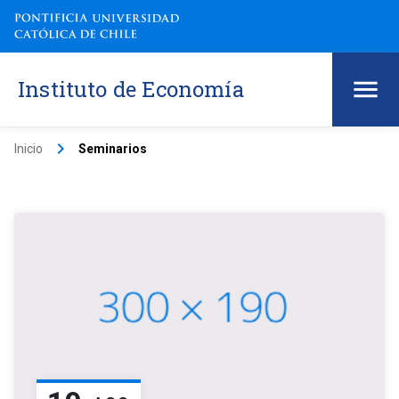
Instituto de Economía
keyboard_arrow_right
Inicio
Seminarios