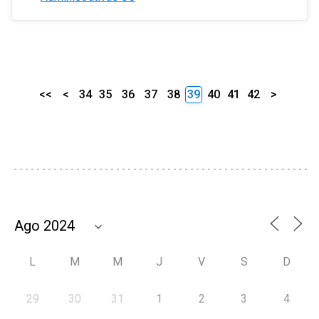
<<
<
34
35
36
37
38
39
40
41
42
>
L
M
M
J
V
S
D
29
30
31
1
2
3
4