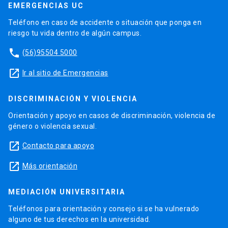
EMERGENCIAS UC
Teléfono en caso de accidente o situación que ponga en
riesgo tu vida dentro de algún campus.
phone
(56)95504 5000
launch
Ir al sitio de Emergencias
DISCRIMINACIÓN Y VIOLENCIA
Orientación y apoyo en casos de discriminación, violencia de
género o violencia sexual.
launch
Contacto para apoyo
launch
Más orientación
MEDIACIÓN UNIVERSITARIA
Teléfonos para orientación y consejo si se ha vulnerado
alguno de tus derechos en la universidad.