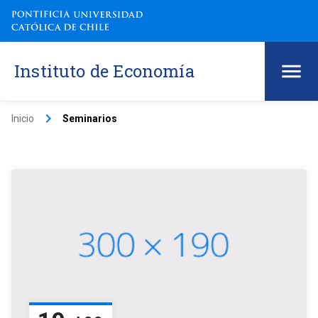
Instituto de Economía
keyboard_arrow_right
Inicio
Seminarios