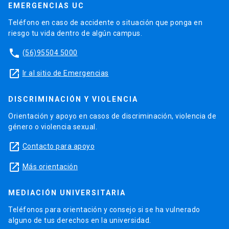
EMERGENCIAS UC
Teléfono en caso de accidente o situación que ponga en
riesgo tu vida dentro de algún campus.
phone
(56)95504 5000
launch
Ir al sitio de Emergencias
DISCRIMINACIÓN Y VIOLENCIA
Orientación y apoyo en casos de discriminación, violencia de
género o violencia sexual.
launch
Contacto para apoyo
launch
Más orientación
MEDIACIÓN UNIVERSITARIA
Teléfonos para orientación y consejo si se ha vulnerado
alguno de tus derechos en la universidad.