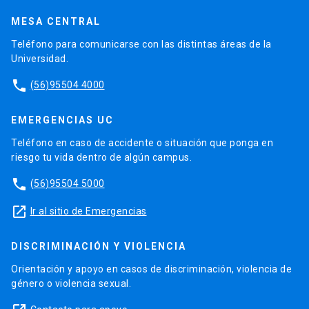
MESA CENTRAL
Teléfono para comunicarse con las distintas áreas de la
Universidad.
phone
(56)95504 4000
EMERGENCIAS UC
Teléfono en caso de accidente o situación que ponga en
riesgo tu vida dentro de algún campus.
phone
(56)95504 5000
launch
Ir al sitio de Emergencias
DISCRIMINACIÓN Y VIOLENCIA
Orientación y apoyo en casos de discriminación, violencia de
género o violencia sexual.