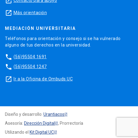
launch
Contacto para apoyo
launch
Más orientación
MEDIACIÓN UNIVERSITARIA
Teléfonos para orientación y consejo si se ha vulnerado
alguno de tus derechos en la universidad.
phone
(56)95504 1691
phone
(56)95504 1247
launch
Ir a la Oficina de Ombuds UC
Diseño y desarrollo:
Urantiacos
Asesoría:
Dirección Digital
, Prorrectoría
Utilizando el
Kit Digital UC