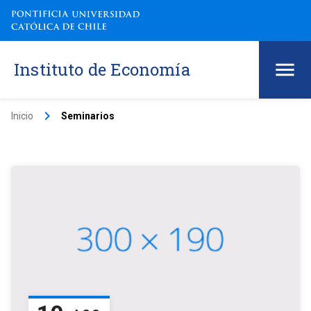
Instituto de Economía
keyboard_arrow_right
Inicio
Seminarios