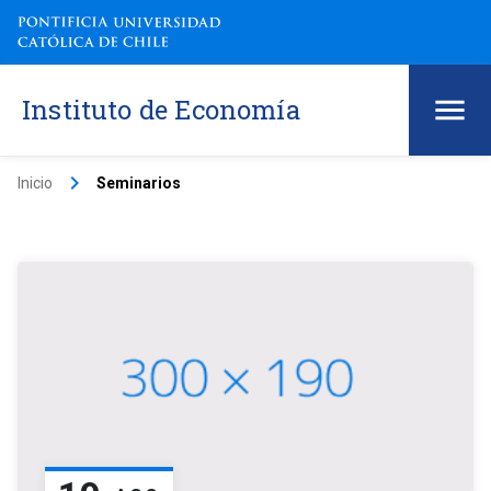
Instituto de Economía
keyboard_arrow_right
Inicio
Seminarios