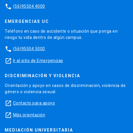
phone
(56)95504 4000
EMERGENCIAS UC
Teléfono en caso de accidente o situación que ponga en
riesgo tu vida dentro de algún campus.
phone
(56)95504 5000
launch
Ir al sitio de Emergencias
DISCRIMINACIÓN Y VIOLENCIA
Orientación y apoyo en casos de discriminación, violencia de
género o violencia sexual.
launch
Contacto para apoyo
launch
Más orientación
MEDIACIÓN UNIVERSITARIA