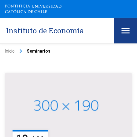
Instituto de Economía
keyboard_arrow_right
Inicio
Seminarios