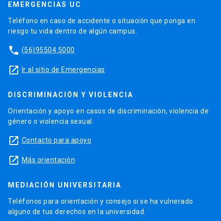
EMERGENCIAS UC
Teléfono en caso de accidente o situación que ponga en
riesgo tu vida dentro de algún campus.
phone
(56)95504 5000
launch
Ir al sitio de Emergencias
DISCRIMINACIÓN Y VIOLENCIA
Orientación y apoyo en casos de discriminación, violencia de
género o violencia sexual.
launch
Contacto para apoyo
launch
Más orientación
MEDIACIÓN UNIVERSITARIA
Teléfonos para orientación y consejo si se ha vulnerado
alguno de tus derechos en la universidad.