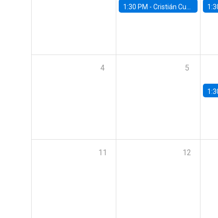
1:30 PM -
Cristián Cuevas, Universidad de Los Andes
1:3
4
5
1:3
11
12