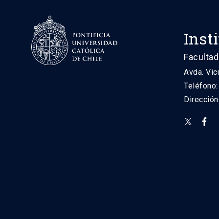
Inst
Facultad
Avda. Vic
Teléfono
Direcció