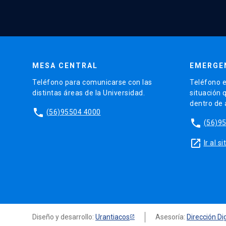
MESA CENTRAL
EMERGE
Teléfono para comunicarse con las
Teléfono e
distintas áreas de la Universidad.
situación 
dentro de
phone
(56)95504 4000
phone
(56)9
launch
Ir al 
Diseño y desarrollo:
Urantiacos
Asesoría:
Dirección Dig