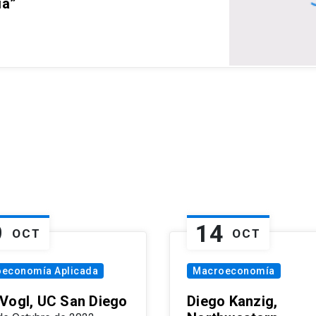
ia”
9
14
OCT
OCT
oeconomía Aplicada
Macroeconomía
Vogl, UC San Diego
Diego Kanzig,