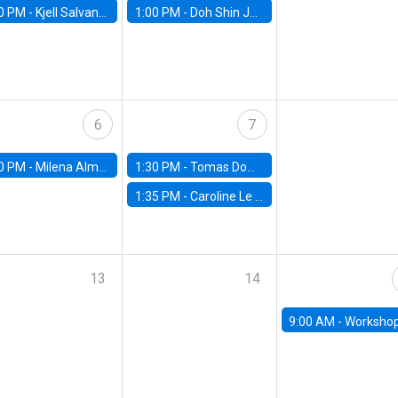
0 PM -
Kjell Salvanes, Norwegian School of Economics
1:00 PM -
Doh Shin Jeon, Toulouse School of Economics
6
7
0 PM -
Milena Almagro, University of ChicagoChicago Booth School of Business
1:30 PM -
Tomas Dominguez-Iino, Chicago Booth School of Business
1:35 PM -
Caroline Le Pennec, HEC Montréal
13
14
9:00 AM -
Workshop M-NEW 2023: 