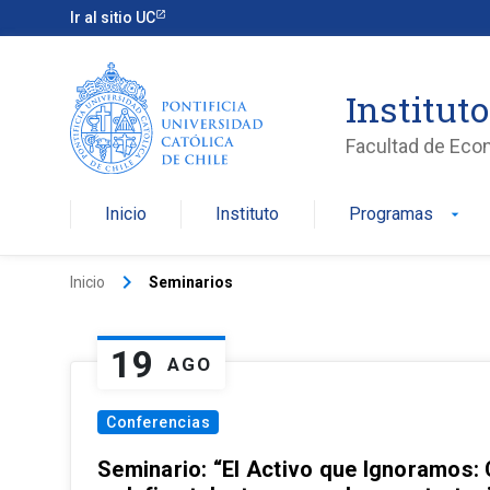
Ir al sitio UC
Institut
Facultad de Eco
Inicio
Instituto
Programas
arrow_drop_down
keyboard_arrow_right
Inicio
Seminarios
19
AGO
Conferencias
Seminario: “El Activo que Ignoramos: