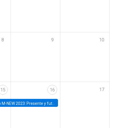
8
9
10
17
15
16
Presente y futuro del trabajo y el rol de las nuevas tecnologías