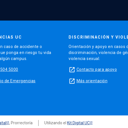
NCIAS UC
DISCRIMINACIÓN Y VIOL
n caso de accidente o
Orientación y apoyo en casos 
que ponga en riesgo tu vida
discriminación, violencia de g
 algún campus.
violencia sexual.
launch
5504 5000
Contacto para apoyo
launch
sitio de Emergencias
Más orientación
ital
, Prorrectoría
Utilizando el
Kit Digital UC