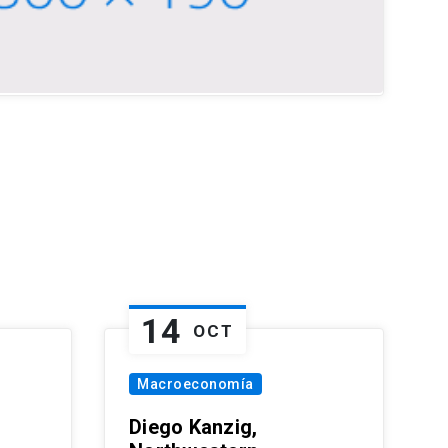
14
OCT
Macroeconomía
Diego Kanzig,