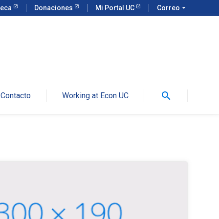
teca
Donaciones
Mi Portal UC
Correo
arrow_drop_down
search
Contacto
Working at Econ UC