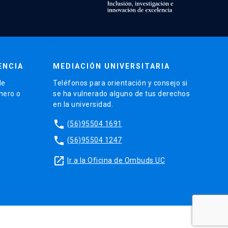
ENCIA
MEDIACIÓN UNIVERSITARIA
de
Teléfonos para orientación y consejo si
énero o
se ha vulnerado alguno de tus derechos
en la universidad.
phone
(56)95504 1691
phone
(56)95504 1247
launch
Ir a la Oficina de Ombuds UC