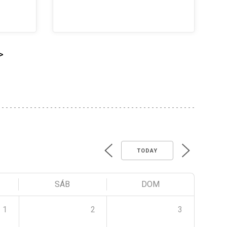
>
TODAY
SÁB
DOM
1
2
3