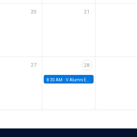
20
21
27
28
8:30 AM -
V Alumni Economics Workshop