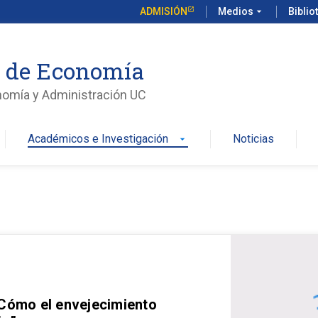
ADMISIÓN
Medios
arrow_drop_down
Biblio
o de Economía
nomía y Administración UC
Académicos e Investigación
Noticias
arrow_drop_down
 Cómo el envejecimiento