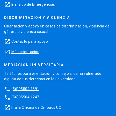
launch
Ir al sitio de Emergencias
DISCRIMINACIÓN Y VIOLENCIA
Orientación y apoyo en casos de discriminación, violencia de
género o violencia sexual.
launch
Contacto para apoyo
launch
Más orientación
MEDIACIÓN UNIVERSITARIA
Teléfonos para orientación y consejo si se ha vulnerado
alguno de tus derechos en la universidad.
phone
(56)95504 1691
phone
(56)95504 1247
launch
Ir a la Oficina de Ombuds UC