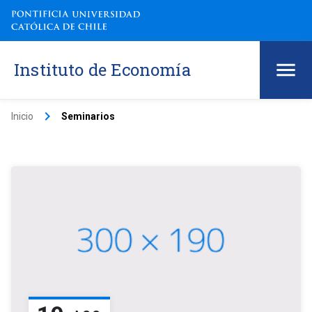
Instituto de Economía
keyboard_arrow_right
Inicio
Seminarios