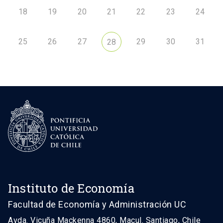
18
19
20
21
22
23
24
25
26
27
29
30
31
28
Instituto de Economía
Facultad de Economía y Administración UC
Avda. Vicuña Mackenna 4860, Macul. Santiago, Chile