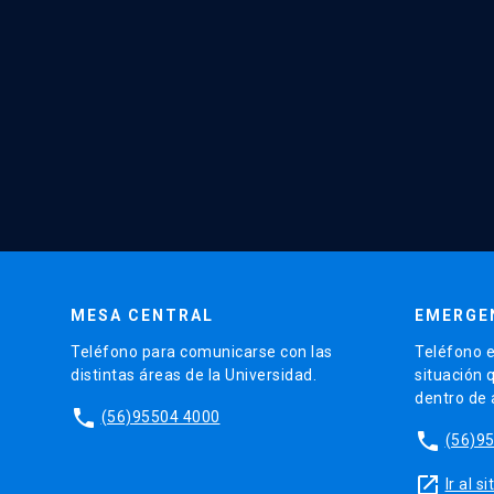
MESA CENTRAL
EMERGE
Teléfono para comunicarse con las
Teléfono e
distintas áreas de la Universidad.
situación 
dentro de
phone
(56)95504 4000
phone
(56)9
launch
Ir al 