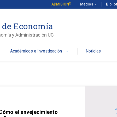
ADMISIÓN
Medios
arrow_drop_down
Biblio
o de Economía
nomía y Administración UC
Académicos e Investigación
Noticias
arrow_drop_down
 Cómo el envejecimiento