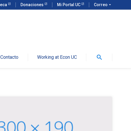
teca
Donaciones
Mi Portal UC
Correo
arrow_drop_down
search
Contacto
Working at Econ UC