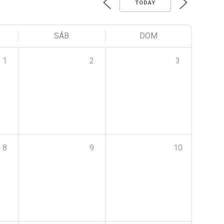
TODAY
SÁB
DOM
1
2
3
8
9
10