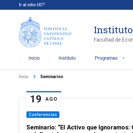
Ir al sitio UC
Institut
Facultad de Eco
Inicio
Instituto
Programas
arrow_drop_down
keyboard_arrow_right
Inicio
Seminarios
19
AGO
Conferencias
Seminario: “El Activo que Ignoramos: