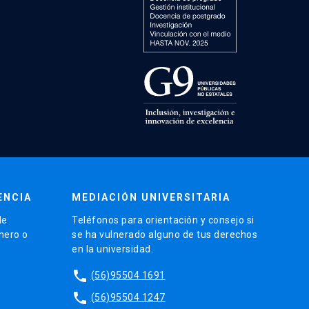
ENCIA
MEDIACIÓN UNIVERSITARIA
de
Teléfonos para orientación y consejo si
énero o
se ha vulnerado alguno de tus derechos
en la universidad.
phone
(56)95504 1691
phone
(56)95504 1247