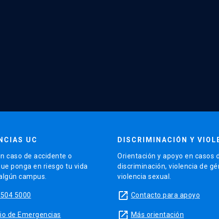
NCIAS UC
DISCRIMINACIÓN Y VIOL
n caso de accidente o
Orientación y apoyo en casos 
que ponga en riesgo tu vida
discriminación, violencia de g
 algún campus.
violencia sexual.
launch
5504 5000
Contacto para apoyo
launch
sitio de Emergencias
Más orientación