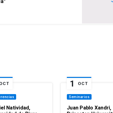
ia”
1
OCT
OCT
erencias
Seminarios
el Natividad,
Juan Pablo Xandri,