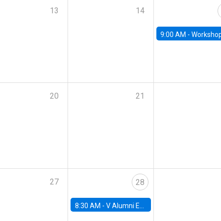
13
14
9:00 AM -
Workshop M-NEW 2023: 
20
21
27
28
8:30 AM -
V Alumni Economics Workshop