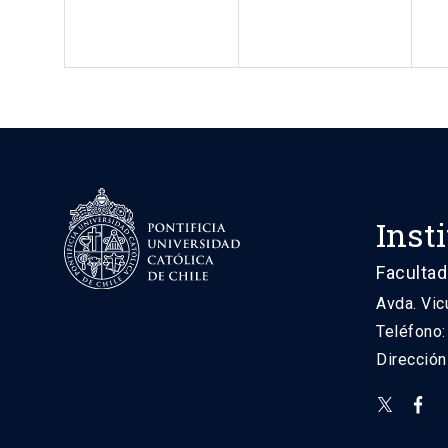
Inst
Facultad
Avda. Vic
Teléfono
Direcció