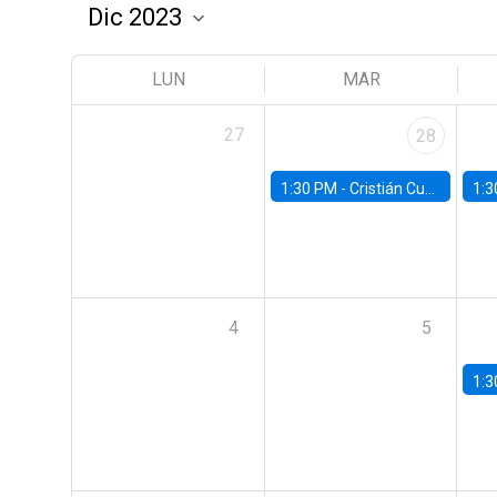
LUN
MAR
27
28
1:30 PM -
Cristián Cuevas, Universidad de Los Andes
1:3
4
5
1:3