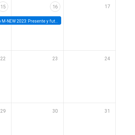
17
15
16
Presente y futuro del trabajo y el rol de las nuevas tecnologías
22
23
24
29
30
31