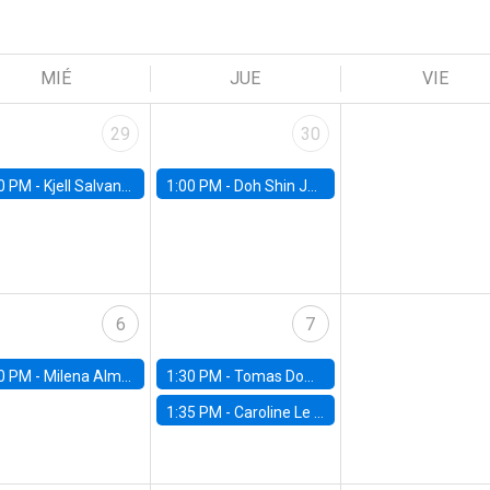
MIÉ
JUE
VIE
29
30
0 PM -
Kjell Salvanes, Norwegian School of Economics
1:00 PM -
Doh Shin Jeon, Toulouse School of Economics
6
7
0 PM -
Milena Almagro, University of ChicagoChicago Booth School of Business
1:30 PM -
Tomas Dominguez-Iino, Chicago Booth School of Business
1:35 PM -
Caroline Le Pennec, HEC Montréal