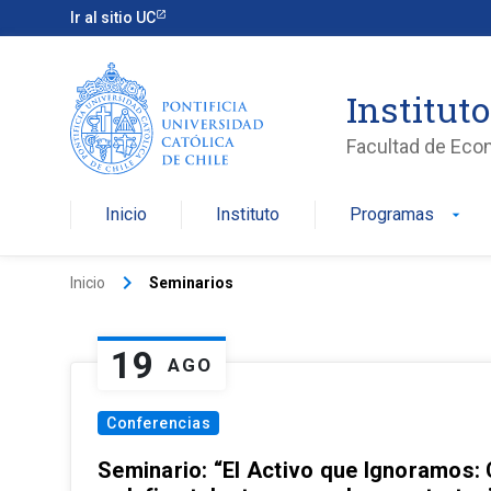
Ir al sitio UC
Institut
Facultad de Eco
Inicio
Instituto
Programas
arrow_drop_down
keyboard_arrow_right
Inicio
Seminarios
19
AGO
Conferencias
Seminario: “El Activo que Ignoramos: