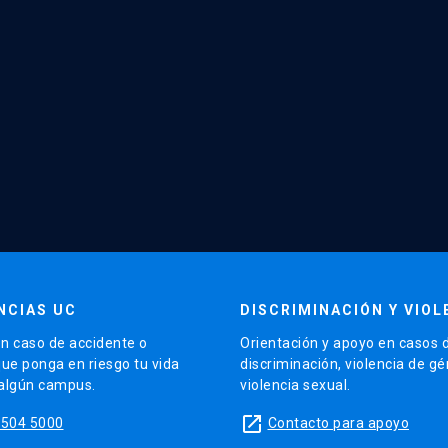
NCIAS UC
DISCRIMINACIÓN Y VIOL
n caso de accidente o
Orientación y apoyo en casos 
que ponga en riesgo tu vida
discriminación, violencia de g
 algún campus.
violencia sexual.
launch
5504 5000
Contacto para apoyo