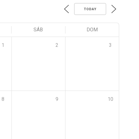
TODAY
SÁB
DOM
1
2
3
8
9
10