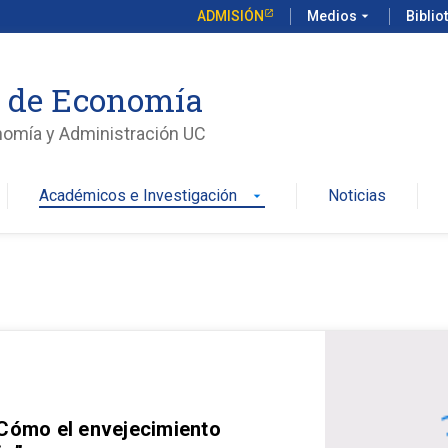
ADMISIÓN
Medios
arrow_drop_down
Biblio
o de Economía
nomía y Administración UC
Académicos e Investigación
Noticias
arrow_drop_down
 Cómo el envejecimiento