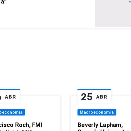
ia”
6
25
ABR
ABR
oeconomía
Macroeconomía
cisco Roch, FMI
Beverly Lapham,