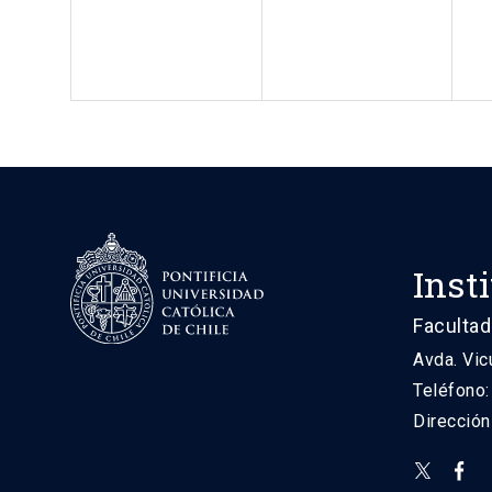
Inst
Facultad
Avda. Vic
Teléfono
Direcció