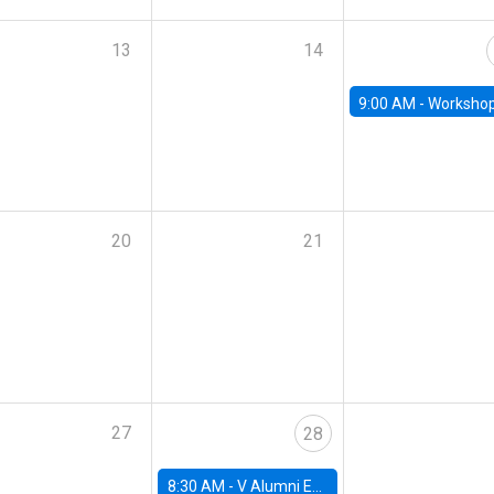
13
14
9:00 AM -
Workshop M-NEW 2023: 
20
21
27
28
8:30 AM -
V Alumni Economics Workshop