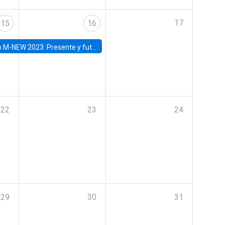
17
15
16
Presente y futuro del trabajo y el rol de las nuevas tecnologías
22
23
24
29
30
31