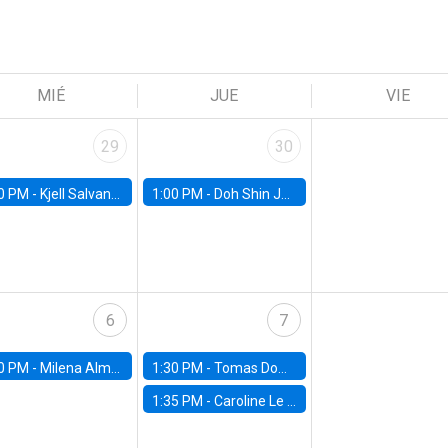
MIÉ
JUE
VIE
29
30
0 PM -
Kjell Salvanes, Norwegian School of Economics
1:00 PM -
Doh Shin Jeon, Toulouse School of Economics
6
7
0 PM -
Milena Almagro, University of ChicagoChicago Booth School of Business
1:30 PM -
Tomas Dominguez-Iino, Chicago Booth School of Business
1:35 PM -
Caroline Le Pennec, HEC Montréal