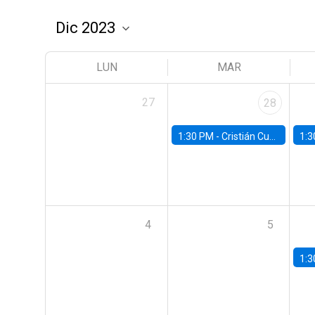
LUN
MAR
27
28
1:30 PM -
Cristián Cuevas, Universidad de Los Andes
1:3
4
5
1:3