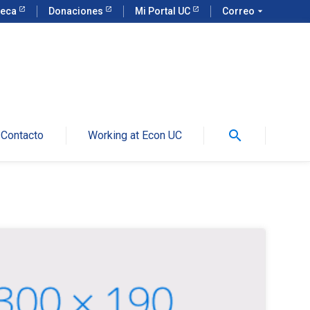
teca
Donaciones
Mi Portal UC
Correo
arrow_drop_down
search
Contacto
Working at Econ UC