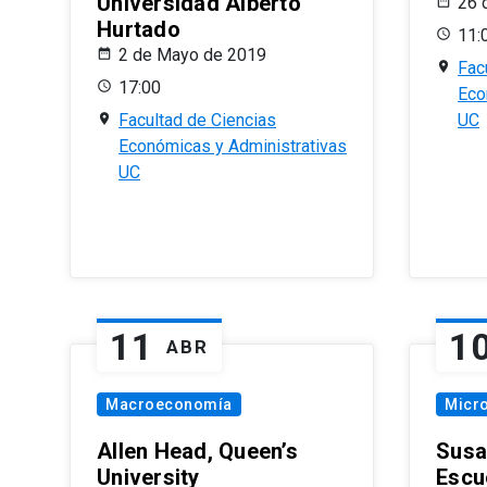
Universidad Alberto
26 
Hurtado
11:
2 de Mayo de 2019
Fac
17:00
Eco
Facultad de Ciencias
UC
Económicas y Administrativas
UC
11
1
ABR
Macroeconomía
Micr
Allen Head, Queen’s
Susa
University
Escu