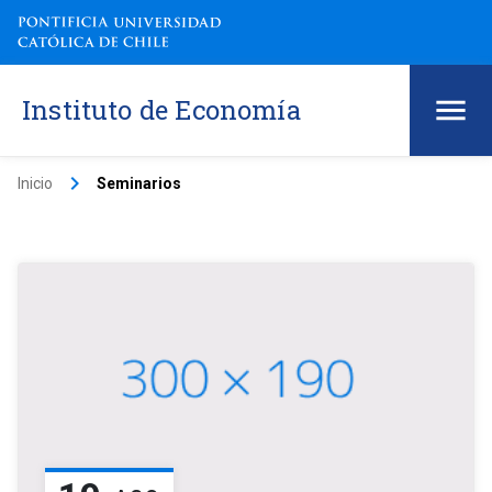
Instituto de Economía
keyboard_arrow_right
Inicio
Seminarios