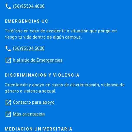
phone
(56)95504 4000
EMERGENCIAS UC
Teléfono en caso de accidente o situación que ponga en
riesgo tu vida dentro de algún campus.
phone
(56)95504 5000
launch
Ir al sitio de Emergencias
DISCRIMINACIÓN Y VIOLENCIA
Orientación y apoyo en casos de discriminación, violencia de
género o violencia sexual.
launch
Contacto para apoyo
launch
Más orientación
MEDIACIÓN UNIVERSITARIA