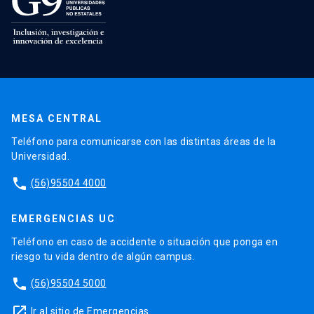
MESA CENTRAL
Teléfono para comunicarse con las distintas áreas de la
Universidad.
phone
(56)95504 4000
EMERGENCIAS UC
Teléfono en caso de accidente o situación que ponga en
riesgo tu vida dentro de algún campus.
phone
(56)95504 5000
launch
Ir al sitio de Emergencias