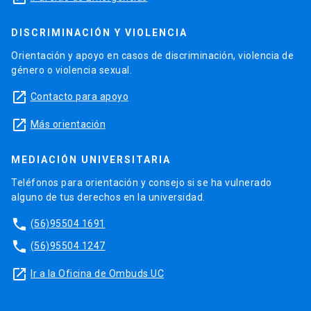
DISCRIMINACIÓN Y VIOLENCIA
Orientación y apoyo en casos de discriminación, violencia de
género o violencia sexual.
launch
Contacto para apoyo
launch
Más orientación
MEDIACIÓN UNIVERSITARIA
Teléfonos para orientación y consejo si se ha vulnerado
alguno de tus derechos en la universidad.
phone
(56)95504 1691
phone
(56)95504 1247
launch
Ir a la Oficina de Ombuds UC