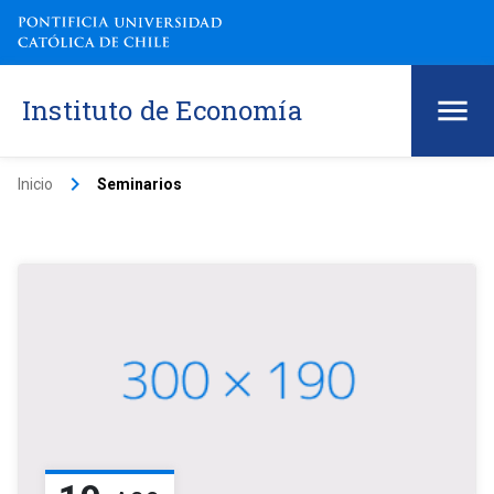
Instituto de Economía
keyboard_arrow_right
Inicio
Seminarios