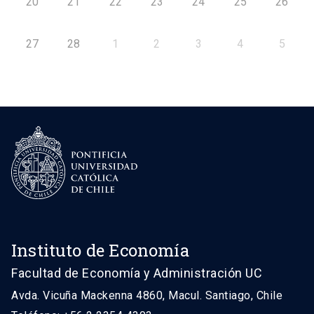
20
21
22
23
24
25
26
27
28
1
2
3
4
5
Instituto de Economía
Facultad de Economía y Administración UC
Avda. Vicuña Mackenna 4860, Macul. Santiago, Chile