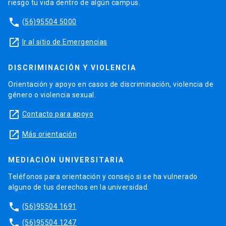
riesgo tu vida dentro de algún campus.
phone
(56)95504 5000
launch
Ir al sitio de Emergencias
DISCRIMINACIÓN Y VIOLENCIA
Orientación y apoyo en casos de discriminación, violencia de
género o violencia sexual.
launch
Contacto para apoyo
launch
Más orientación
MEDIACIÓN UNIVERSITARIA
Teléfonos para orientación y consejo si se ha vulnerado
alguno de tus derechos en la universidad.
phone
(56)95504 1691
phone
(56)95504 1247