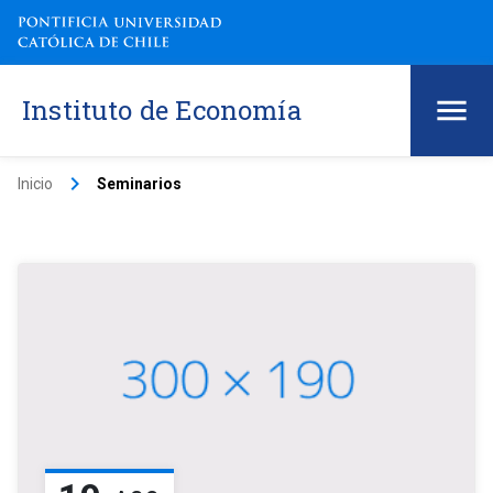
Instituto de Economía
keyboard_arrow_right
Inicio
Seminarios