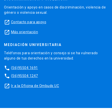
Orientación y apoyo en casos de discriminación, violencia de
género o violencia sexual.
launch
Contacto para apoyo
launch
Más orientación
MEDIACIÓN UNIVERSITARIA
Teléfonos para orientación y consejo si se ha vulnerado
alguno de tus derechos en la universidad.
phone
(56)95504 1691
phone
(56)95504 1247
launch
Ir a la Oficina de Ombuds UC