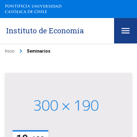
Instituto de Economía
keyboard_arrow_right
Inicio
Seminarios