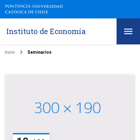
Instituto de Economía
keyboard_arrow_right
Inicio
Seminarios