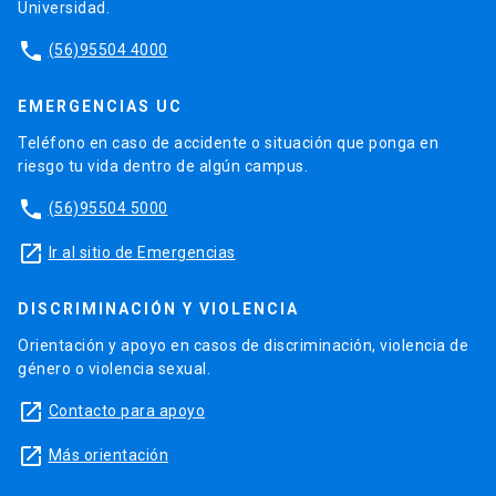
Universidad.
phone
(56)95504 4000
EMERGENCIAS UC
Teléfono en caso de accidente o situación que ponga en
riesgo tu vida dentro de algún campus.
phone
(56)95504 5000
launch
Ir al sitio de Emergencias
DISCRIMINACIÓN Y VIOLENCIA
Orientación y apoyo en casos de discriminación, violencia de
género o violencia sexual.
launch
Contacto para apoyo
launch
Más orientación