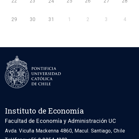
22
23
25
26
27
28
24
29
30
31
1
2
3
4
Instituto de Economía
Facultad de Economía y Administración UC
Avda. Vicuña Mackenna 4860, Macul. Santiago, Chile