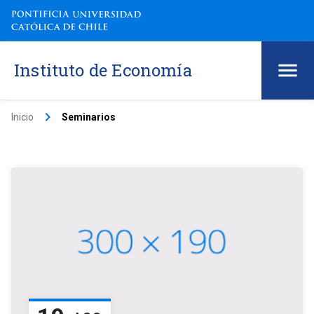
Instituto de Economía
keyboard_arrow_right
Inicio
Seminarios