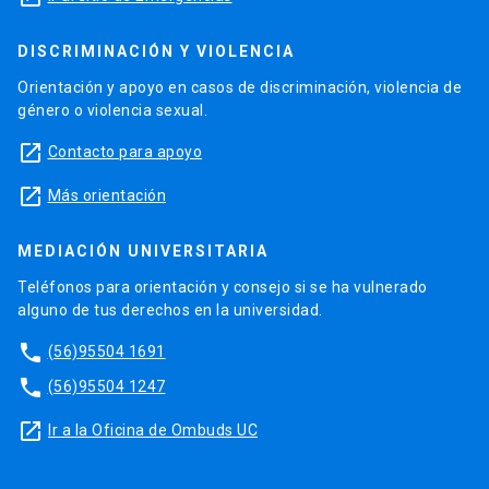
DISCRIMINACIÓN Y VIOLENCIA
Orientación y apoyo en casos de discriminación, violencia de
género o violencia sexual.
launch
Contacto para apoyo
launch
Más orientación
MEDIACIÓN UNIVERSITARIA
Teléfonos para orientación y consejo si se ha vulnerado
alguno de tus derechos en la universidad.
phone
(56)95504 1691
phone
(56)95504 1247
launch
Ir a la Oficina de Ombuds UC