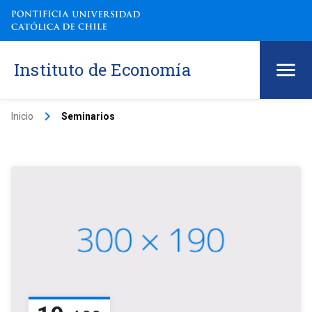
Instituto de Economía
keyboard_arrow_right
Inicio
Seminarios