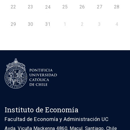
22
23
25
26
27
28
24
29
30
31
1
2
3
4
Instituto de Economía
Facultad de Economía y Administración UC
Avda. Vicuña Mackenna 4860, Macul. Santiago, Chile