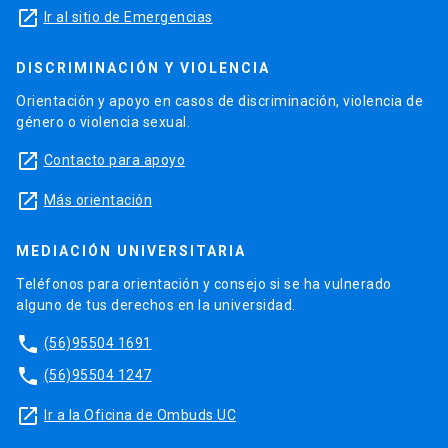
launch
Ir al sitio de Emergencias
DISCRIMINACIÓN Y VIOLENCIA
Orientación y apoyo en casos de discriminación, violencia de
género o violencia sexual.
launch
Contacto para apoyo
launch
Más orientación
MEDIACIÓN UNIVERSITARIA
Teléfonos para orientación y consejo si se ha vulnerado
alguno de tus derechos en la universidad.
phone
(56)95504 1691
phone
(56)95504 1247
launch
Ir a la Oficina de Ombuds UC