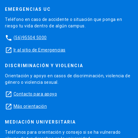
EMERGENCIAS UC
Teléfono en caso de accidente o situación que ponga en
riesgo tu vida dentro de algún campus.
phone
(56)95504 5000
launch
Ir al sitio de Emergencias
DISCRIMINACIÓN Y VIOLENCIA
Orientación y apoyo en casos de discriminación, violencia de
género o violencia sexual.
launch
Contacto para apoyo
launch
Más orientación
MEDIACIÓN UNIVERSITARIA
Teléfonos para orientación y consejo si se ha vulnerado