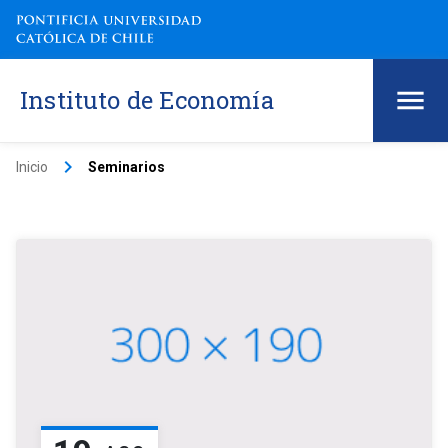
Instituto de Economía
keyboard_arrow_right
Inicio
Seminarios