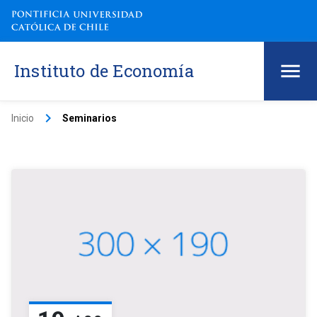
Instituto de Economía
keyboard_arrow_right
Inicio
Seminarios