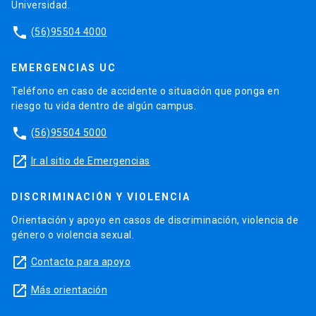
Universidad.
phone
(56)95504 4000
EMERGENCIAS UC
Teléfono en caso de accidente o situación que ponga en
riesgo tu vida dentro de algún campus.
phone
(56)95504 5000
launch
Ir al sitio de Emergencias
DISCRIMINACIÓN Y VIOLENCIA
Orientación y apoyo en casos de discriminación, violencia de
género o violencia sexual.
launch
Contacto para apoyo
launch
Más orientación