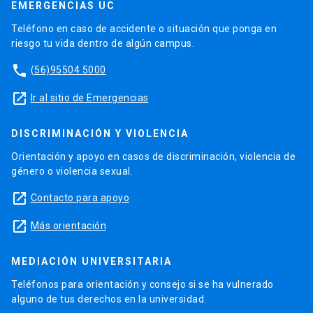
EMERGENCIAS UC
Teléfono en caso de accidente o situación que ponga en
riesgo tu vida dentro de algún campus.
phone
(56)95504 5000
launch
Ir al sitio de Emergencias
DISCRIMINACIÓN Y VIOLENCIA
Orientación y apoyo en casos de discriminación, violencia de
género o violencia sexual.
launch
Contacto para apoyo
launch
Más orientación
MEDIACIÓN UNIVERSITARIA
Teléfonos para orientación y consejo si se ha vulnerado
alguno de tus derechos en la universidad.