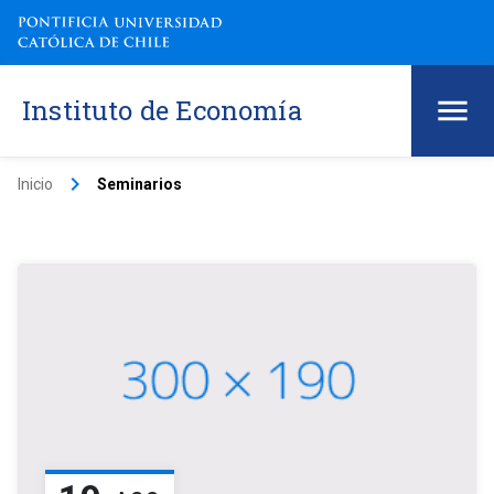
Instituto de Economía
keyboard_arrow_right
Inicio
Seminarios