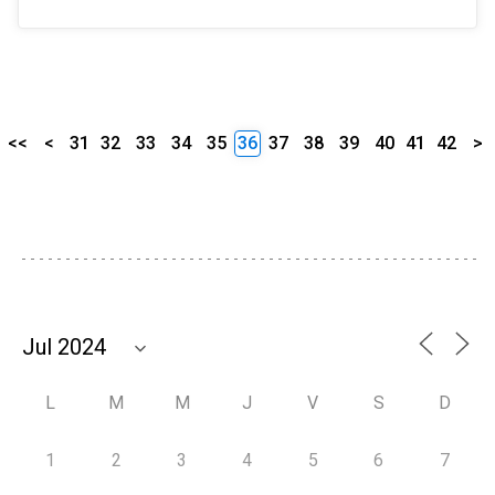
<<
<
31
32
33
34
35
36
37
38
39
40
41
42
>
L
M
M
J
V
S
D
1
2
3
4
5
6
7