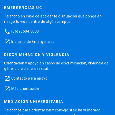
EMERGENCIAS UC
Teléfono en caso de accidente o situación que ponga en
riesgo tu vida dentro de algún campus.
phone
(56)95504 5000
launch
Ir al sitio de Emergencias
DISCRIMINACIÓN Y VIOLENCIA
Orientación y apoyo en casos de discriminación, violencia de
género o violencia sexual.
launch
Contacto para apoyo
launch
Más orientación
MEDIACIÓN UNIVERSITARIA
Teléfonos para orientación y consejo si se ha vulnerado