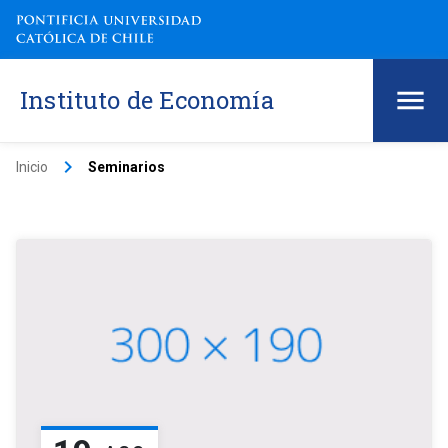
Instituto de Economía
keyboard_arrow_right
Inicio
Seminarios