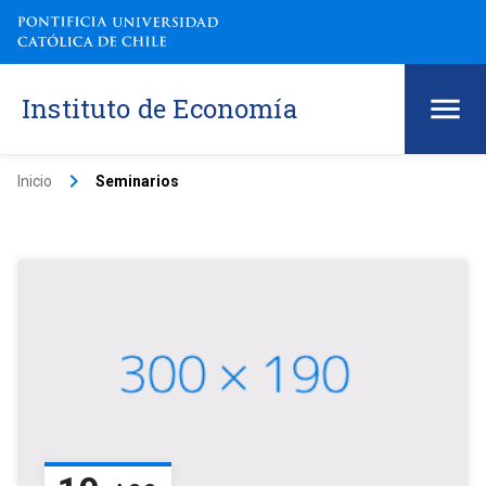
Instituto de Economía
keyboard_arrow_right
Inicio
Seminarios