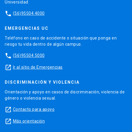
Universidad.
phone
(56)95504 4000
EMERGENCIAS UC
Teléfono en caso de accidente o situación que ponga en
riesgo tu vida dentro de algún campus.
phone
(56)95504 5000
launch
Ir al sitio de Emergencias
DISCRIMINACIÓN Y VIOLENCIA
Orientación y apoyo en casos de discriminación, violencia de
género o violencia sexual.
launch
Contacto para apoyo
launch
Más orientación