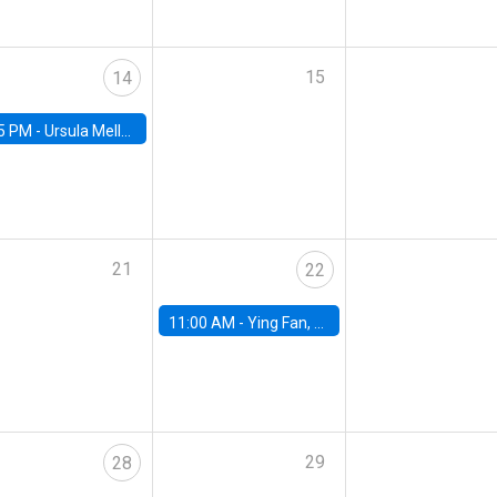
15
14
5 PM -
Ursula Mello, Insper - Institute of Education and Research
21
22
11:00 AM -
Ying Fan, University of Michigan
29
28