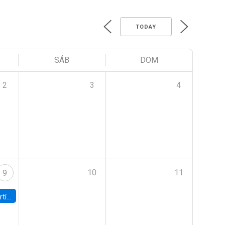
TODAY
SÁB
DOM
2
3
4
10
11
9
onomía UC