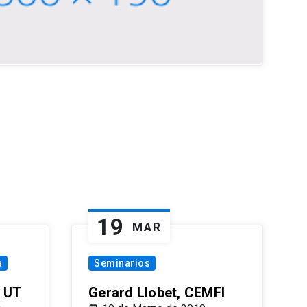
19
MAR
a
Seminarios
 UT
Gerard Llobet, CEMFI