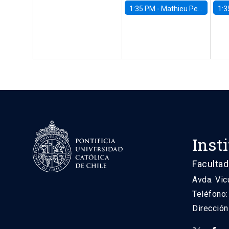
1:35 PM -
Mathieu Pedemonte, IDB
1:3
Inst
Facultad
Avda. Vic
Teléfono
Direcció