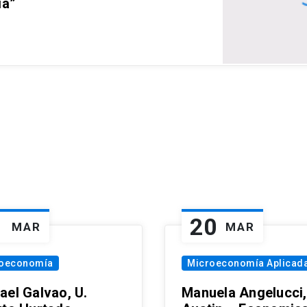
ia”
1
20
MAR
MAR
oeconomía
Microeconomía Aplicad
ael Galvao, U.
Manuela Angelucci,