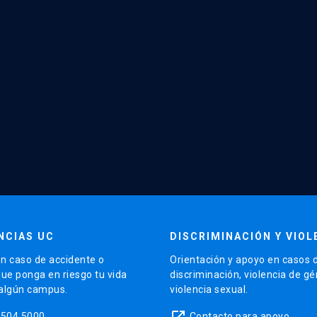
NCIAS UC
DISCRIMINACIÓN Y VIOL
n caso de accidente o
Orientación y apoyo en casos 
que ponga en riesgo tu vida
discriminación, violencia de g
 algún campus.
violencia sexual.
launch
5504 5000
Contacto para apoyo