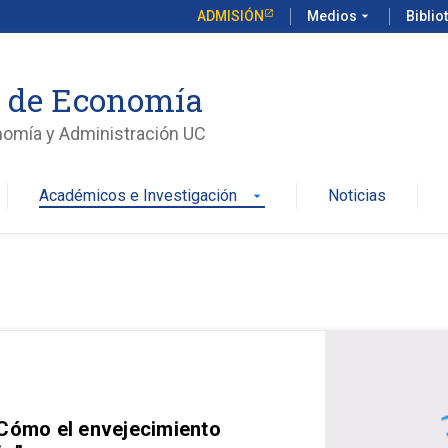
ADMISIÓN
Medios
arrow_drop_down
Biblio
o de Economía
nomía y Administración UC
Académicos e Investigación
Noticias
arrow_drop_down
 Cómo el envejecimiento