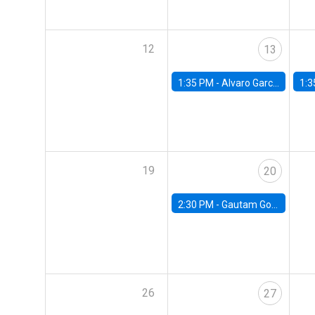
12
13
1:35 PM -
Alvaro Garcia-Marin, Universidad de Los Andes
1:3
19
20
2:30 PM -
Gautam Gowrisankaran, Columbia University
26
27