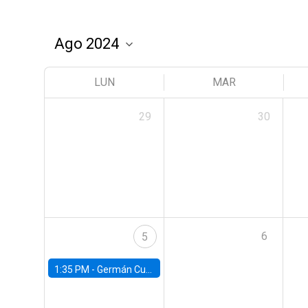
LUN
MAR
29
30
6
5
1:35 PM -
Germán Cubas, University of Houston