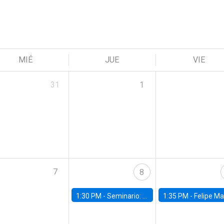
MIÉ
JUE
VIE
31
1
7
8
1:30 PM -
Seminario: “Recuperando la humanidad para progresar en la era de la IA»
1:35 PM -
Felipe Martínez, alumno Doctorado en Ec