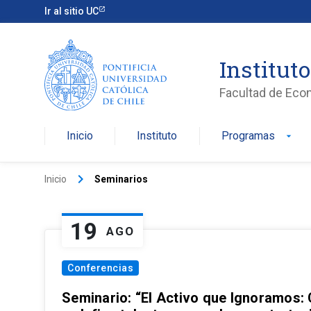
Ir al sitio UC
Institut
Facultad de Eco
Inicio
Instituto
Programas
arrow_drop_down
keyboard_arrow_right
Inicio
Seminarios
19
AGO
Conferencias
Seminario: “El Activo que Ignoramos: