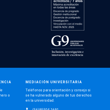
ENCIA
MEDIACIÓN UNIVERSITARIA
de
Teléfonos para orientación y consejo si
énero o
se ha vulnerado alguno de tus derechos
en la universidad.
phone
(56)95504 1691