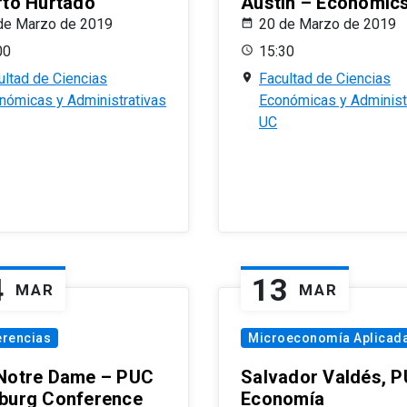
rto Hurtado
Austin – Economic
de Marzo de 2019
20 de Marzo de 2019
00
15:30
ultad de Ciencias
Facultad de Ciencias
nómicas y Administrativas
Económicas y Administ
UC
4
13
MAR
MAR
erencias
Microeconomía Aplicad
Notre Dame – PUC
Salvador Valdés, 
burg Conference
Economía