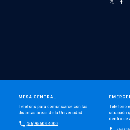
MESA CENTRAL
EMERGE
Teléfono para comunicarse con las
Teléfono e
distintas áreas de la Universidad.
situación 
dentro de
phone
(56)95504 4000
phone
(56)9