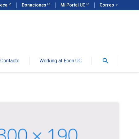
teca
Donaciones
Mi Portal UC
Correo
arrow_drop_down
search
Contacto
Working at Econ UC