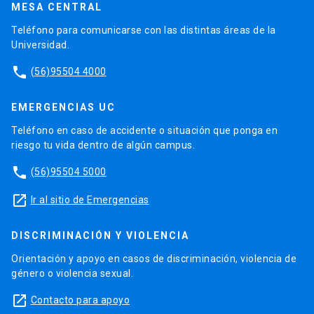
MESA CENTRAL
Teléfono para comunicarse con las distintas áreas de la
Universidad.
phone
(56)95504 4000
EMERGENCIAS UC
Teléfono en caso de accidente o situación que ponga en
riesgo tu vida dentro de algún campus.
phone
(56)95504 5000
launch
Ir al sitio de Emergencias
DISCRIMINACIÓN Y VIOLENCIA
Orientación y apoyo en casos de discriminación, violencia de
género o violencia sexual.
launch
Contacto para apoyo