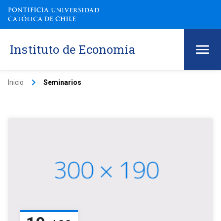
Instituto de Economía
keyboard_arrow_right
Inicio
Seminarios