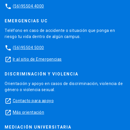
phone
(56)95504 4000
EMERGENCIAS UC
Teléfono en caso de accidente o situación que ponga en
riesgo tu vida dentro de algún campus.
phone
(56)95504 5000
launch
Ir al sitio de Emergencias
DISCRIMINACIÓN Y VIOLENCIA
Orientación y apoyo en casos de discriminación, violencia de
género o violencia sexual.
launch
Contacto para apoyo
launch
Más orientación
MEDIACIÓN UNIVERSITARIA