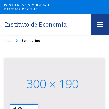
Instituto de Economía
keyboard_arrow_right
Inicio
Seminarios