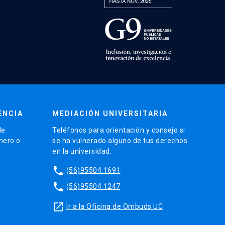
ENCIA
MEDIACIÓN UNIVERSITARIA
de
Teléfonos para orientación y consejo si
énero o
se ha vulnerado alguno de tus derechos
en la universidad.
phone
(56)95504 1691
phone
(56)95504 1247
launch
Ir a la Oficina de Ombuds UC