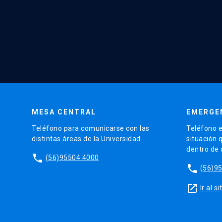
MESA CENTRAL
EMERGE
Teléfono para comunicarse con las
Teléfono e
distintas áreas de la Universidad.
situación 
dentro de
phone
(56)95504 4000
phone
(56)9
launch
Ir al 