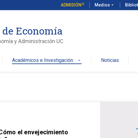
ADMISIÓN
Medios
arrow_drop_down
Biblio
o de Economía
nomía y Administración UC
Académicos e Investigación
Noticias
arrow_drop_down
 Cómo el envejecimiento