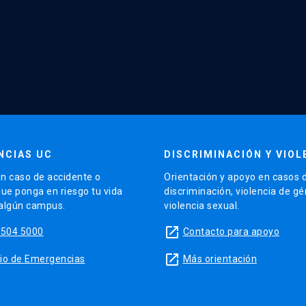
NCIAS UC
DISCRIMINACIÓN Y VIOL
n caso de accidente o
Orientación y apoyo en casos 
que ponga en riesgo tu vida
discriminación, violencia de g
 algún campus.
violencia sexual.
launch
5504 5000
Contacto para apoyo
launch
sitio de Emergencias
Más orientación