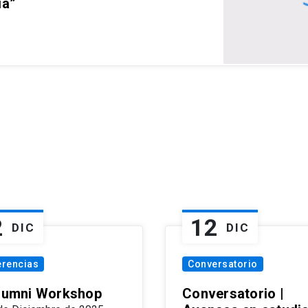
ia”
2
12
DIC
DIC
erencias
Conversatorio
Alumni Workshop
Conversatorio |