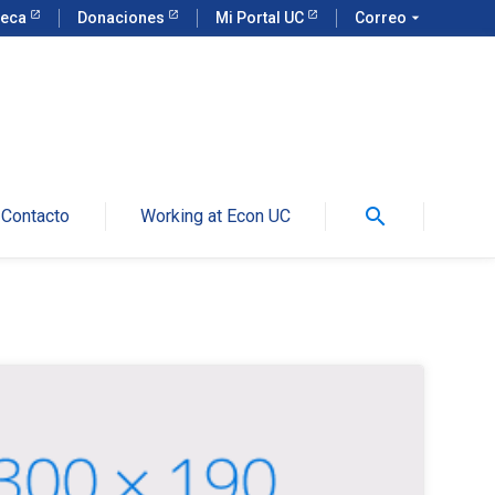
teca
Donaciones
Mi Portal UC
Correo
arrow_drop_down
search
Contacto
Working at Econ UC