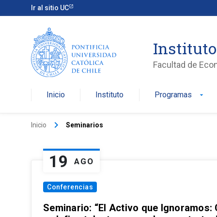
Ir al sitio UC
Institut
Facultad de Eco
Inicio
Instituto
Programas
arrow_drop_down
keyboard_arrow_right
Inicio
Seminarios
19
AGO
Conferencias
Seminario: “El Activo que Ignoramos: