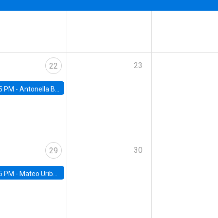
23
22
5 PM -
Antonella Bancalari, Institute for Fiscal Studies (IFS) and Research Associate at University College London (UCL)
30
29
5 PM -
Mateo Uribe-Castro, Universidad de los Andes (Colombia)