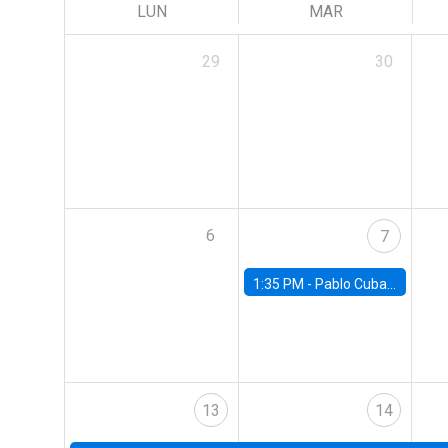
LUN
MAR
29
30
6
7
1:35 PM -
Pablo Cuba, FED Board
13
14