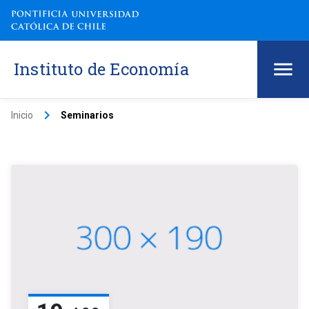
Instituto de Economía
keyboard_arrow_right
Inicio
Seminarios