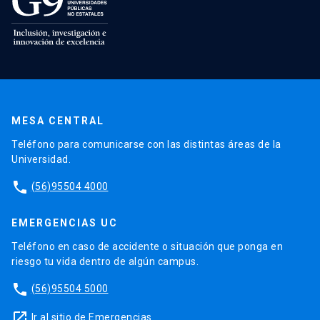
MESA CENTRAL
Teléfono para comunicarse con las distintas áreas de la
Universidad.
phone
(56)95504 4000
EMERGENCIAS UC
Teléfono en caso de accidente o situación que ponga en
riesgo tu vida dentro de algún campus.
phone
(56)95504 5000
launch
Ir al sitio de Emergencias