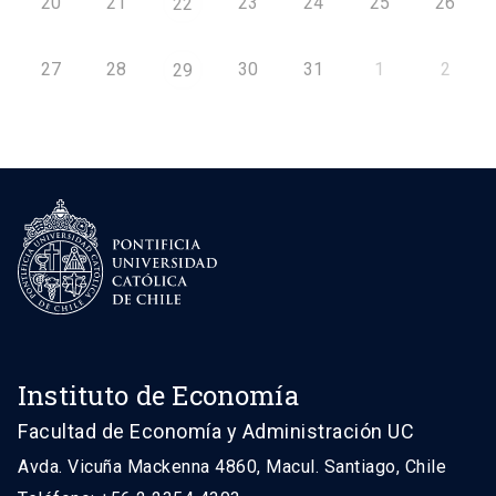
20
21
23
24
25
26
22
27
28
30
31
1
2
29
Instituto de Economía
Facultad de Economía y Administración UC
Avda. Vicuña Mackenna 4860, Macul. Santiago, Chile