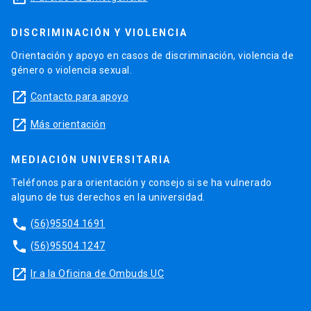
DISCRIMINACIÓN Y VIOLENCIA
Orientación y apoyo en casos de discriminación, violencia de
género o violencia sexual.
launch
Contacto para apoyo
launch
Más orientación
MEDIACIÓN UNIVERSITARIA
Teléfonos para orientación y consejo si se ha vulnerado
alguno de tus derechos en la universidad.
phone
(56)95504 1691
phone
(56)95504 1247
launch
Ir a la Oficina de Ombuds UC