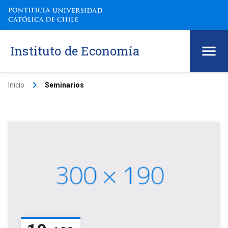
Instituto de Economía
keyboard_arrow_right
Inicio
Seminarios