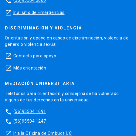
phone
(56)95504 5000
launch
Ir al sitio de Emergencias
DISCRIMINACIÓN Y VIOLENCIA
Orientación y apoyo en casos de discriminación, violencia de
género o violencia sexual.
launch
Contacto para apoyo
launch
Más orientación
MEDIACIÓN UNIVERSITARIA
Teléfonos para orientación y consejo si se ha vulnerado
alguno de tus derechos en la universidad.
phone
(56)95504 1691
phone
(56)95504 1247
launch
Ir a la Oficina de Ombuds UC