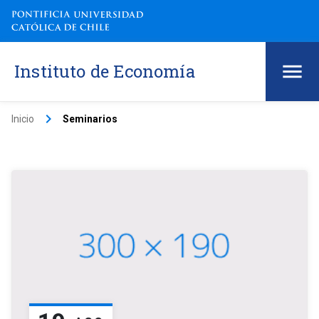
Instituto de Economía
keyboard_arrow_right
Inicio
Seminarios