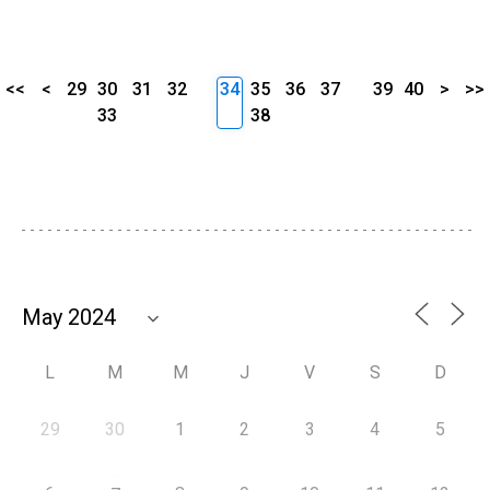
<<
<
29
30
31
32
34
35
36
37
39
40
>
>>
33
38
L
M
M
J
V
S
D
29
30
1
2
3
4
5