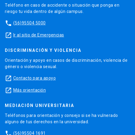
Teléfono en caso de accidente o situación que ponga en
riesgo tu vida dentro de algún campus.
phone
(56)95504 5000
launch
Ir al sitio de Emergencias
DISCRIMINACIÓN Y VIOLENCIA
Orientación y apoyo en casos de discriminación, violencia de
género o violencia sexual.
launch
Contacto para apoyo
launch
Más orientación
MEDIACIÓN UNIVERSITARIA
Teléfonos para orientación y consejo si se ha vulnerado
alguno de tus derechos en la universidad.
phone
(56)95504 1691