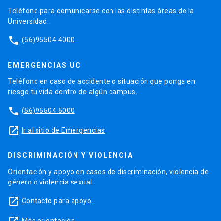
Teléfono para comunicarse con las distintas áreas de la
Universidad.
phone
(56)95504 4000
EMERGENCIAS UC
Teléfono en caso de accidente o situación que ponga en
riesgo tu vida dentro de algún campus.
phone
(56)95504 5000
launch
Ir al sitio de Emergencias
DISCRIMINACIÓN Y VIOLENCIA
Orientación y apoyo en casos de discriminación, violencia de
género o violencia sexual.
launch
Contacto para apoyo
Más orientación