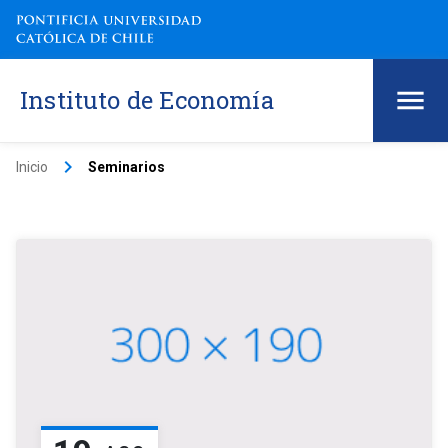
Instituto de Economía
keyboard_arrow_right
Inicio
Seminarios