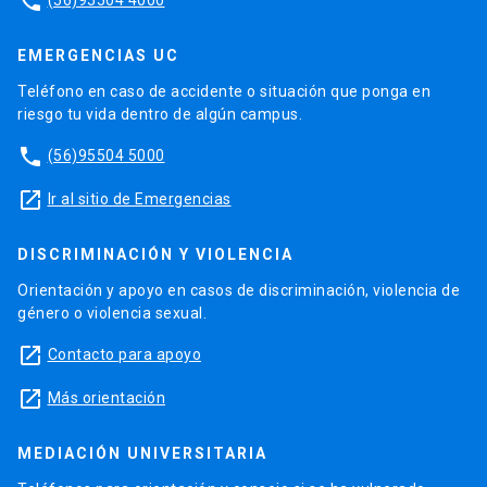
phone
EMERGENCIAS UC
Teléfono en caso de accidente o situación que ponga en
riesgo tu vida dentro de algún campus.
phone
(56)95504 5000
launch
Ir al sitio de Emergencias
DISCRIMINACIÓN Y VIOLENCIA
Orientación y apoyo en casos de discriminación, violencia de
género o violencia sexual.
launch
Contacto para apoyo
launch
Más orientación
MEDIACIÓN UNIVERSITARIA