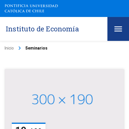
Instituto de Economía
keyboard_arrow_right
Inicio
Seminarios