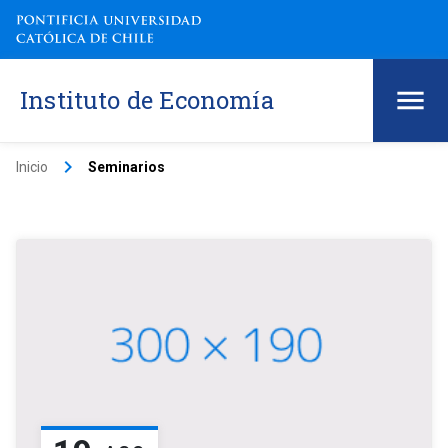
Instituto de Economía
keyboard_arrow_right
Inicio
Seminarios