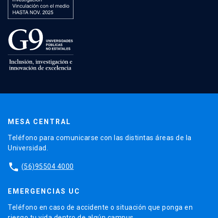
MESA CENTRAL
Teléfono para comunicarse con las distintas áreas de la
Universidad.
phone
(56)95504 4000
EMERGENCIAS UC
Teléfono en caso de accidente o situación que ponga en
riesgo tu vida dentro de algún campus.