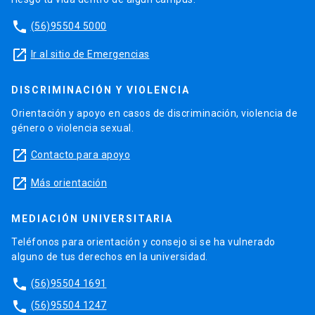
phone
(56)95504 5000
launch
Ir al sitio de Emergencias
DISCRIMINACIÓN Y VIOLENCIA
Orientación y apoyo en casos de discriminación, violencia de
género o violencia sexual.
launch
Contacto para apoyo
launch
Más orientación
MEDIACIÓN UNIVERSITARIA
Teléfonos para orientación y consejo si se ha vulnerado
alguno de tus derechos en la universidad.
phone
(56)95504 1691
phone
(56)95504 1247