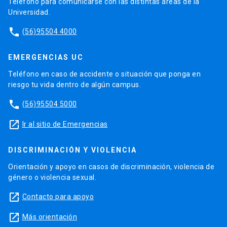
Teléfono para comunicarse con las distintas áreas de la
Universidad.
phone
(56)95504 4000
EMERGENCIAS UC
Teléfono en caso de accidente o situación que ponga en
riesgo tu vida dentro de algún campus.
phone
(56)95504 5000
launch
Ir al sitio de Emergencias
DISCRIMINACIÓN Y VIOLENCIA
Orientación y apoyo en casos de discriminación, violencia de
género o violencia sexual.
launch
Contacto para apoyo
launch
Más orientación