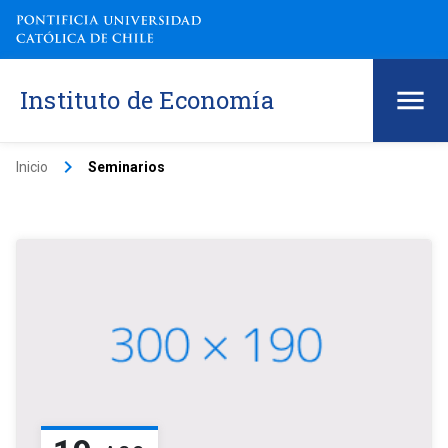
Instituto de Economía
keyboard_arrow_right
Inicio
Seminarios