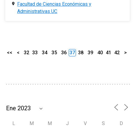
Facultad de Ciencias Económicas y
Administrativas UC
<<
<
32
33
34
35
36
37
38
39
40
41
42
>
L
M
M
J
V
S
D